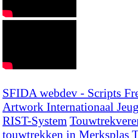
SFIDA webdev - Scripts Fr
Artwork
Internationaal Je
RIST-System
Touwtrekveren
touwtrekken in Merksplas
T