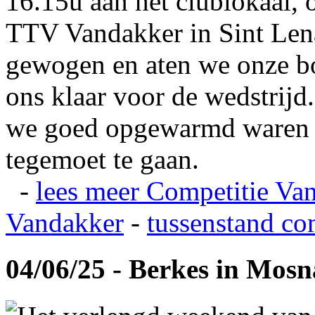
16.15u aan het clublokaal, 
TTV Vandakker in Sint Len
gewogen en aten we onze b
ons klaar voor de wedstrij
we goed opgewarmd waren e
tegemoet te gaan.
-
lees meer
Competitie Va
Vandakker
-
tussenstand co
04/06/25 - Berkes in Mos