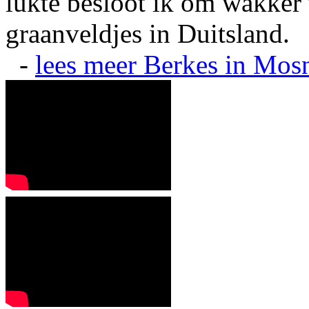
lukte besloot ik om wakker t
graanveldjes in Duitsland.
-
lees meer
Berkes in Mos