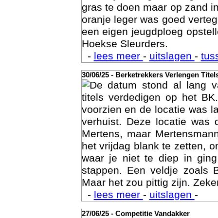
gras te doen maar op zand i
oranje leger was goed vert
een eigen jeugdploeg opste
Hoekse Sleurders.
-
lees meer
-
uitslagen
-
tus
30/06/25 - Berketrekkers Verlengen Titel
De datum stond al lang v
Geschi
titels verdedigen op het BK
voorzien en de locatie was l
verhuist. Deze locatie was
Mertens, maar Mertensmann
het vrijdag blank te zetten, 
waar je niet te diep in gi
stappen. Een veldje zoals 
Maar het zou pittig zijn. Zeke
-
lees meer
-
uitslagen
-
27/06/25 - Competitie Vandakker