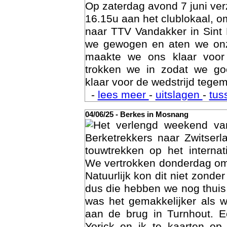
Op zaterdag avond 7 juni ve
16.15u aan het clublokaal, o
naar TTV Vandakker in Sint
we gewogen en aten we on
maakte we ons klaar voor
trokken we in zodat we g
klaar voor de wedstrijd tegem
-
lees meer
-
uitslagen
-
tus
04/06/25 - Berkes in Mosnang
Het verlengd weekend va
Age
Berketrekkers naar Zwitser
touwtrekken op het interna
We vertrokken donderdag om
Natuurlijk kon dit niet zonde
dus die hebben we nog thuis
was het gemakkelijker als 
aan de brug in Turnhout. 
Yorick en ik te kaarten op