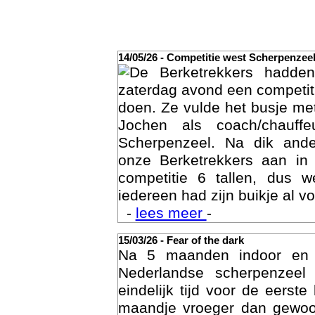
14/05/26 - Competitie west Scherpenzee
De Berketrekkers hadde
zaterdag avond een competit
doen. Ze vulde het busje met
Jochen als coach/chauffe
Scherpenzeel. Na dik ande
onze Berketrekkers aan in
competitie 6 tallen, dus 
Act
iedereen had zijn buikje al vo
-
lees meer
-
15/03/26 - Fear of the dark
Na 5 maanden indoor en
Nederlandse scherpenzee
eindelijk tijd voor de eerst
maandje vroeger dan gewoon