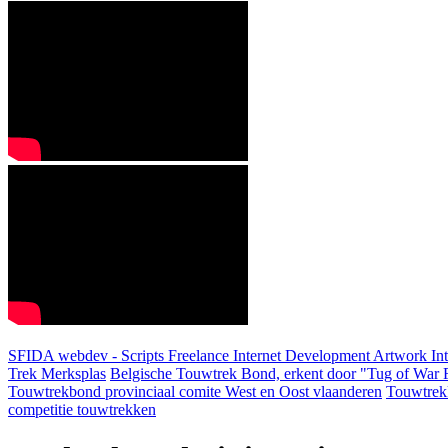
SFIDA webdev - Scripts Freelance Internet Development Artwork
In
Trek Merksplas
Belgische Touwtrek Bond, erkent door "Tug of War F
Touwtrekbond provinciaal comite West en Oost vlaanderen
Touwtrek
competitie touwtrekken