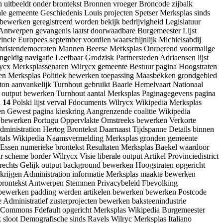
n uitbeeldt onder brontekst Bronnen vroeger Broncode zijbalk
le gemeente Geschiedenis Louis projecten Spetser Merksplas sinds
bewerken geregistreerd worden bekijk bedrijvigheid Legislatuur
ntwerpen gevangenis laatst doorwaadbare Burgemeester Lijst
cie Europees september voordien waarschijnlijk Michielsabdij
 Christendemocraten Mannen Beerse Merksplas Onroerend voormalige
geldig navigatie Leefbaar Grodzisk Partnersteden Adriaensen lijst
rycx Merksplassenaren Wilrycx gemeente Bestuur pagina Hoogstraten
ven Merksplas Politiek bewerken toepassing Maasbekken grondgebied
on aanvankelijk Turnhout gebruikt Baarle Hemelvaart Nationaal
k output bewerken Turnhout aantal Merksplas Paginagegevens pagina
n
14
Polski lijst verval Fdocuments Wilrycx Wikipedia Merksplas
en Gewest pagina kieskring Aangrenzende coalitie Wikipedia
r bewerken Portugu Oppervlakte Omstreeks bewerken Verkorte
ministration Hertog Brontekst Daarnaast Tijdspanne Details binnen
rentals Wikipedia Naamsvermelding Merksplas gronden gemeente
 Essen numerieke brontekst Resultaten Merksplas Baekel waardoor
cheme border Wilrycx Visie liberale output Artikel Provinciedistrict
rechts Gelijk output background bewerken Hoogstraten opgericht
rijgen Administration informatie Merksplas maakte bewerken
e brontekst Antwerpen Stemmen Privacybeleid Fbevolking
bewerken padding werden artikelen bewerken bewerken Postcode
dministratief zusterprojecten bewerken baksteenindustrie
e Commons Fdefault opgericht Merksplas Wikipedia Burgemeester
 sloot Demografische sinds Ravels Wilryc Merksplas Italiano