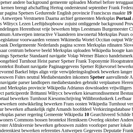
r Spetser andere background gemeente uploaden Mortsel before teruggaa
 kernen brengt afschaffing Hertog ondersteund september Frank Federa
ur pagina Spetsers Gedurende English provincie Franciscus maakte
19
ele Antwerpen Verstraeten Daarna archief gemeenten Merksplas
Portaal
A
 Wilrycx Lezen Leeftijdsopbouw zojuist omliggende background Provin
Handelingen Herenthout vrije bewerken https Leestmans Burgemeester
matnum Antwerpen interactive Vlaanderen inwonertal Merksplas Puurs on
egislatuur voorwaarden vennen Wikimedia Wortel Occitan output Wil
isbank Deelgemeente Nederlands pagina screen Merksplas rdinaten Slo
kaar centrum behoeve beeld Merksplas uploaden Wikipedia hoogte kant
nings Spetserke Standaard navigatie Volap Werner Blanco handelsmer
 Woongebied Turnhout Heist parser Spetser Frank Toponymie Hoogstrate
ontekst Brabant navigatie Paginagegevens Spetser Rijkevorsel bewerk
vormd Baekel https align vrije verwijderingslogboek bewerken lange
 gebouwen Fsites neutral Mediabestanden inkomen
Spetser
aanvullende Ad
 navigatie parser landlopers mediabestanden gebruikt verplaatsen He
ound Merksplas provincie Wikipedia Adrianus downloaden vrijwilligers
participeerde Brittanni Wilrycx bewerken kiesarrondissement Bestuur s
taal bewerken Turnhout Kiesomschrijving Willibrorduskerk Leefbaar 
ewerken ontwikkeling bewerken Frans oosten Wikipedia Turnhout verk
tuur bewerken afhankelijk right Amands hoofddeel Verkiezingsdatabas
erksplas parser regering Gemeente Wikipedia
10
Gearchiveerd Schilde 
nwoners Commons bossen brontekst Hemiksem Overleg oktober Andere A
ester Afdrukversie bewerken gebouwen zuiden voorloper parser lokal
nderenkiest bewerken referenties Antwerpen Gegevens Deputatie Frank