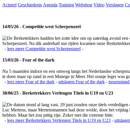
Actueel
Geschiedenis
Agenda
Training
Webshop
Video
Verslagen
Co
14/05/26 - Competitie west Scherpenzeel
De Berketrekkers hadden het zotte idee om op zaterdag avond een c
Scherpenzeel. Na dik anderhalf uur rijden kwamen onze Berketrekkers 
-
lees meer
Competitie west Scherpenzeel
-
15/03/26 - Fear of the dark
Na 5 maanden indoor en een omweg langs het Nederlandse scherpenzeel
te doen maar op zand in een Manege in Meer. Het oranje leger was 
-
lees meer
Fear of the dark
-
uitslagen
Fear of the dark
-
tussenstand
30/06/25 - Berketrekkers Verlengen Titels in U19 en U23
De datum stond al lang vast. 29 juni zouden onze titels verdedigen
Luc Mertens, maar Mertensmannen had deze weide, door het vrijdag bla
hebben. Maar het zou pittig zijn. Zeker met die extreme hitte.
-
lees meer
Berketrekkers Verlengen Titels in U19 en U23
-
uitslage