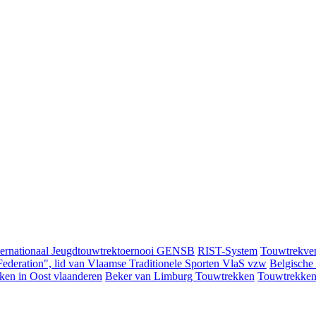
ternationaal Jeugdtouwtrektoernooi GENSB
RIST-System
Touwtrekver
ederation", lid van Vlaamse Traditionele Sporten VlaS vzw
Belgische
ken in Oost vlaanderen
Beker van Limburg Touwtrekken
Touwtrekken