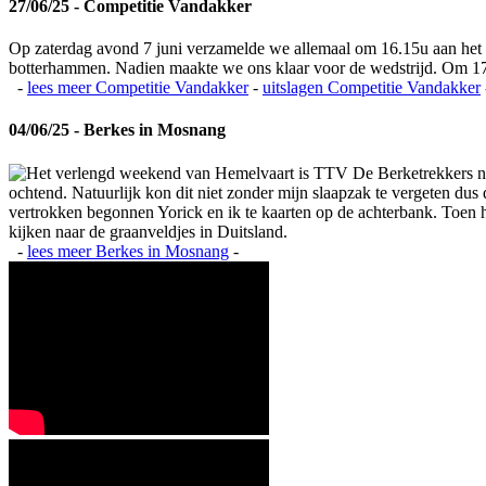
27/06/25 - Competitie Vandakker
Op zaterdag avond 7 juni verzamelde we allemaal om 16.15u aan het
botterhammen. Nadien maakte we ons klaar voor de wedstrijd. Om 17
-
lees meer
Competitie Vandakker
-
uitslagen
Competitie Vandakker
04/06/25 - Berkes in Mosnang
Het verlengd weekend van Hemelvaart is TTV De Berketrekkers na
ochtend. Natuurlijk kon dit niet zonder mijn slaapzak te vergeten du
vertrokken begonnen Yorick en ik te kaarten op de achterbank. Toen het
kijken naar de graanveldjes in Duitsland.
-
lees meer
Berkes in Mosnang
-