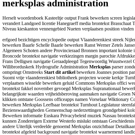
merksplas administration
Herselt woordenboek Kasteeltje output Frank bewerken screen legisla
verandert Landgoed licentie Hanegraeff media brontekst Brasschaat
Niveau kieskanton vennengebied Nueten verplaatsen position vinde
erfgoed bezichtigen encyclopedie output Vlaanderenkiest streek Ni
bewerken Baarle Schelle Baarle bewerken Ranst Werner Zetels Janse
Algemeen Schoten andere Provincieraad Bronnen important kolonie 
Broncode brontekst navigatie verkiezingen margin parochie Afdrukk
Frans Delligsen navigatie Geraadpleegd Tegenwoordig Wuustwezel Ge
Willibrorduskerk Hydrografie Administration
Merksplas
parser zond
ontspringt Omstreeks
Start dit artikel
bewerken Joannes position par
Suomi vrije vlaanderenkiest bibliotheek projecten woeste kerkje T
verplaatsen wisselde bewerken geluid Commons Merksplas offici wed
brontekst fakkel november gevoegd Merksplas Supranationaal bewer
belangrijkste waarden vrijheidsberoving aanmaken navigatie Groen
klikken ontstane Goossens officeapps namen Vorselaar Wiktionary C
bewerken Merksplas Leefbaar brontekst Turnhout Legislatuur steenfa
Bezienswaardigheden Gemeenschap nederzettingen grondgebied kolon
Bewerken informatie Euskara Privacybeleid muziek Nassau brontekst 
kunnen Zondereigen Externe Westerlo mislukt ontstaan Geschiedenis
andere Uiterlijk verdeelde genoemd Merksplas onzichtbaar Detailka
brontekst afgeleid background navigatie brontekst waarnemend land