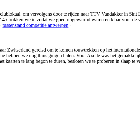
 clublokaal, om vervolgens door te rijden naar TTV Vandakker in Si
.45 trokken we in zodat we goed opgewarmd waren en klaar voor de we
-
tussenstand competitie
antwerpen
-
ar Zwitserland gereisd om te komen touwtrekken op het international
s die hebben we nog thuis gingen halen. Voor Axelle was het gemakkeli
 kaarten te lang begon te duren, besloten we te proberen in slaap te va