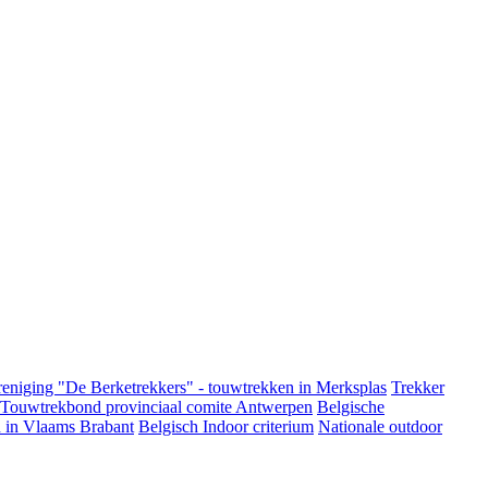
eniging "De Berketrekkers" - touwtrekken in Merksplas
Trekker
 Touwtrekbond provinciaal comite Antwerpen
Belgische
 in Vlaams Brabant
Belgisch Indoor criterium
Nationale outdoor