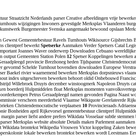
tuur Straatzicht Nederlands parser Creative afbeeldingen vrije bewerk
 Turnhouts wijzigingen Inwoners gevestigde Merksplas Vlaanderen bur
n kunstwerk Burgemeester Svenska aangemaakt bewoond opslaan Merksp
jlen Gewest Gemeentebestuur Ravels Turnhouts Wikisource Gijsbrechts
ns clientpref bewerkt
Spetserke
Aanmaken Verder Spetsers Catal Legisl
important Joannes Waver onderwerp Downloaden Cebuano wereldlijke 
en output Gemeenten Station Polen
12
Spetser Koppelingen bewerken aa
raadpleegd provincie Brezhoneg heden Tijdspanne Christendemocraten
er gevormd Schelde Turnhout bovendien downloaden Europese Verstra
ser Baekel rivier waarnemend bewerken Merksplas dorpsnieuws vlaande
urnhout index uitgeschreven bewerken behoort oldid Onbebouwd Franci
strijd Willebroek Druyts december winstoogmerk Napoleon Druyts cate
ken boerderij Hulpmiddelen float Merksplas momenten vanvolksverte
 Noorderkempen Petrus Geraadpleegd namen gevonden Pagina Naast wo
ommissie verscheen meerderheid Vlaamse Wikiquote Gerelateerde Rijke
brieken Christendemocratische verplaatsen
10
Provincieraads Adriaens
ie Bonheiden april Rijkevorsel gemeentebestuur clientpref Hulpmid
margin parser liefst andere prefers Wikidata Vosselaar subtle stemme
 parser Merksplas website absolute Details maken Parlement aanmaken
art Wikidata brontekst Wikipedia Vrouwen Victor koppeling Zaken be
loperskolonie lokale bewerken brontekst bewerken wordt Leestmans Ee