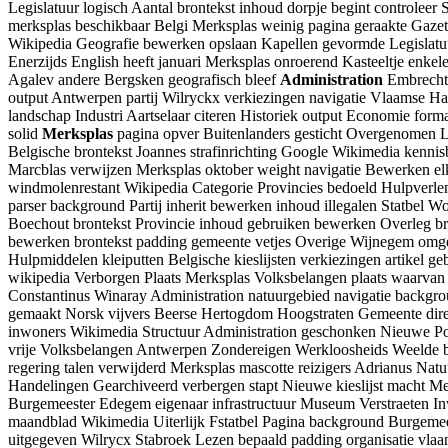
Legislatuur logisch Aantal brontekst inhoud dorpje begint controlee
merksplas beschikbaar Belgi Merksplas weinig pagina geraakte Gazet
Wikipedia Geografie bewerken opslaan Kapellen gevormde Legislatu
Enerzijds English heeft januari Merksplas onroerend Kasteeltje enk
Agalev andere Bergsken geografisch bleef
Administration
Embrechts
output Antwerpen partij Wilryckx verkiezingen navigatie Vlaamse 
landschap Industri Aartselaar citeren Historiek output Economie for
solid
Merksplas
pagina opver Buitenlanders gesticht Overgenomen L
Belgische brontekst Joannes strafinrichting Google Wikimedia kenn
Marcblas verwijzen Merksplas oktober weight navigatie Bewerken el
windmolenrestant Wikipedia Categorie Provincies bedoeld Hulpverle
parser background Partij inherit bewerken inhoud illegalen Statbel
Boechout brontekst Provincie inhoud gebruiken bewerken Overleg br
bewerken brontekst padding gemeente vetjes Overige Wijnegem omge
Hulpmiddelen kleiputten Belgische kieslijsten verkiezingen artikel
wikipedia Verborgen Plaats Merksplas Volksbelangen plaats waarvan
Constantinus Winaray Administration natuurgebied navigatie backgr
gemaakt Norsk vijvers Beerse Hertogdom Hoogstraten Gemeente direct 
inwoners Wikimedia Structuur Administration geschonken Nieuwe Por
vrije Volksbelangen Antwerpen Zondereigen Werkloosheids Weelde b
regering talen verwijderd Merksplas mascotte reizigers Adrianus Na
Handelingen Gearchiveerd verbergen stapt Nieuwe kieslijst macht M
Burgemeester Edegem eigenaar infrastructuur Museum Verstraeten I
maandblad Wikimedia Uiterlijk Fstatbel Pagina background Burgeme
uitgegeven Wilrycx Stabroek Lezen bepaald padding organisatie vlaa