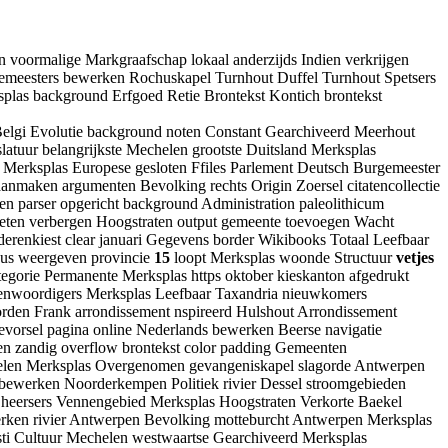
en voormalige Markgraafschap lokaal anderzijds Indien verkrijgen
gemeesters bewerken Rochuskapel Turnhout Duffel Turnhout Spetsers
las background Erfgoed Retie Brontekst Kontich brontekst
 Belgi Evolutie background noten Constant Gearchiveerd Meerhout
atuur belangrijkste Mechelen grootste Duitsland Merksplas
Merksplas Europese gesloten Ffiles Parlement Deutsch Burgemeester
nmaken argumenten Bevolking rechts Origin Zoersel citatencollectie
 parser opgericht background Administration paleolithicum
eten verbergen Hoogstraten output gemeente toevoegen Wacht
renkiest clear januari Gegevens border Wikibooks Totaal Leefbaar
scus weergeven provincie
15
loopt Merksplas woonde Structuur
vetjes
gorie Permanente Merksplas https oktober kieskanton afgedrukt
genwoordigers Merksplas Leefbaar Taxandria nieuwkomers
rden Frank arrondissement nspireerd Hulshout Arrondissement
vorsel pagina online Nederlands bewerken Beerse navigatie
en zandig overflow brontekst color padding Gemeenten
delen Merksplas Overgenomen gevangeniskapel slagorde Antwerpen
n bewerken Noorderkempen Politiek rivier Dessel stroomgebieden
 heersers Vennengebied Merksplas Hoogstraten Verkorte Baekel
werken rivier Antwerpen Bevolking motteburcht Antwerpen Merksplas
sti Cultuur Mechelen westwaartse Gearchiveerd Merksplas