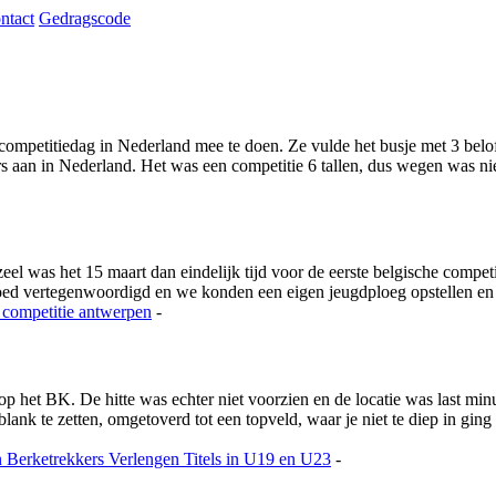
ntact
Gedragscode
ompetitiedag in Nederland mee te doen. Ze vulde het busje met 3 beloft
aan in Nederland. Het was een competitie 6 tallen, dus wegen was niet
 was het 15 maart dan eindelijk tijd voor de eerste belgische competi
goed vertegenwoordigd en we konden een eigen jeugdploeg opstellen e
 competitie
antwerpen
-
 op het BK. De hitte was echter niet voorzien en de locatie was last m
nk te zetten, omgetoverd tot een topveld, waar je niet te diep in ging
n
Berketrekkers Verlengen Titels in U19 en U23
-