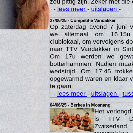
Een veldje zoals Berkes he
zou pittig zijn. Zeker met die 
-
lees meer
-
uitslagen
-
27/06/25 - Competitie Vandakker
Op zaterdag avond 7 juni 
we allemaal om 16.15u
clublokaal, om vervolgens doo
naar TTV Vandakker in Sint
Om 17u werden we gewo
botterhammen. Nadien maak
Age
wedstrijd. Om 17.45 trok
opgewarmd waren en klaar v
te gaan.
-
lees meer
-
uitslagen
-
tus
04/06/25 - Berkes in Mosnang
Het verleng
is TTV De
Zwitserlan