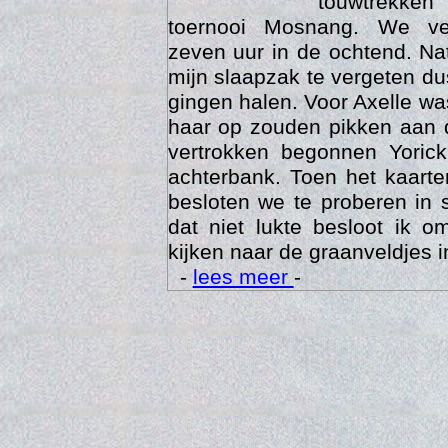
touwtrekken
toernooi Mosnang. We ve
zeven uur in de ochtend. Nat
mijn slaapzak te vergeten d
gingen halen. Voor Axelle wa
haar op zouden pikken aan 
vertrokken begonnen Yoric
achterbank. Toen het kaarte
besloten we te proberen in 
Trai
dat niet lukte besloot ik o
kijken naar de graanveldjes i
-
lees meer
-