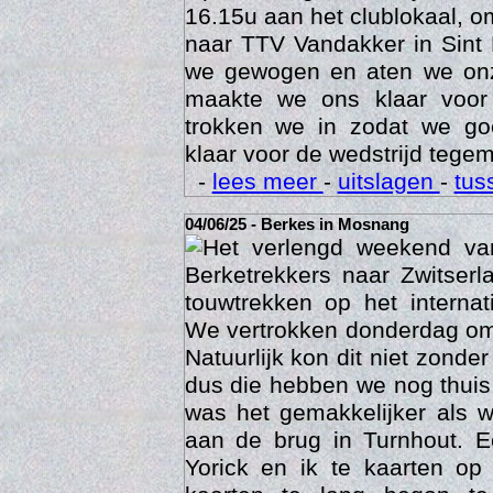
Op zaterdag avond 7 juni ve
16.15u aan het clublokaal, o
naar TTV Vandakker in Sint
we gewogen en aten we on
maakte we ons klaar voor
trokken we in zodat we g
klaar voor de wedstrijd tegem
-
lees meer
-
uitslagen
-
tus
04/06/25 - Berkes in Mosnang
Het verlengd weekend va
Age
Berketrekkers naar Zwitser
touwtrekken op het interna
We vertrokken donderdag om
Natuurlijk kon dit niet zonde
dus die hebben we nog thuis
was het gemakkelijker als 
aan de brug in Turnhout. 
Yorick en ik te kaarten op