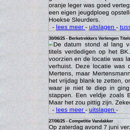
gras te doen maar op zand i
oranje leger was goed vert
een eigen jeugdploeg opste
Hoekse Sleurders.
-
lees meer
-
uitslagen
-
tus
30/06/25 - Berketrekkers Verlengen Titel
De datum stond al lang v
Geschi
titels verdedigen op het BK
voorzien en de locatie was l
verhuist. Deze locatie was
Mertens, maar Mertensmann
het vrijdag blank te zetten, 
waar je niet te diep in gi
stappen. Een veldje zoals 
Maar het zou pittig zijn. Zeke
-
lees meer
-
uitslagen
-
27/06/25 - Competitie Vandakker