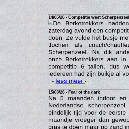
14/05/26 - Competitie west Scherpenzee
De Berketrekkers hadde
zaterdag avond een competit
doen. Ze vulde het busje met
Jochen als coach/chauffe
Scherpenzeel. Na dik ande
onze Berketrekkers aan in
competitie 6 tallen, dus 
Act
iedereen had zijn buikje al vo
-
lees meer
-
15/03/26 - Fear of the dark
Na 5 maanden indoor en
Nederlandse scherpenzee
eindelijk tijd voor de eerst
maandje vroeger dan gewoon