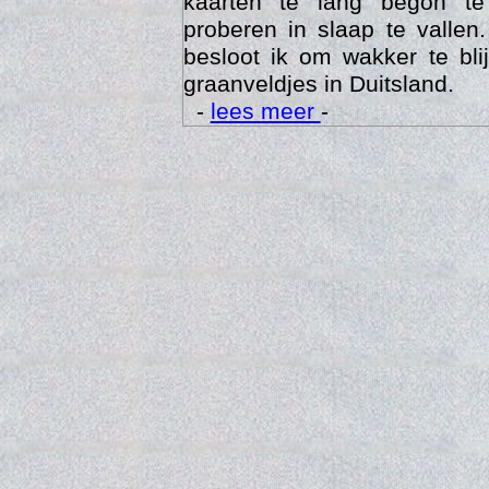
kaarten te lang begon te
proberen in slaap te vallen
besloot ik om wakker te bli
graanveldjes in Duitsland.
-
lees meer
-
Trai