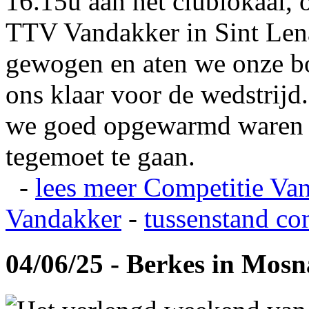
16.15u aan het clublokaal, 
TTV Vandakker in Sint Len
gewogen en aten we onze b
ons klaar voor de wedstrij
we goed opgewarmd waren e
tegemoet te gaan.
-
lees meer
Competitie Va
Vandakker
-
tussenstand co
04/06/25 - Berkes in Mos