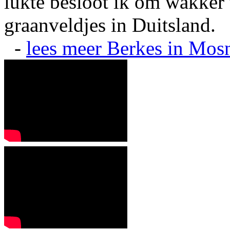
lukte besloot ik om wakker t
graanveldjes in Duitsland.
-
lees meer
Berkes in Mos