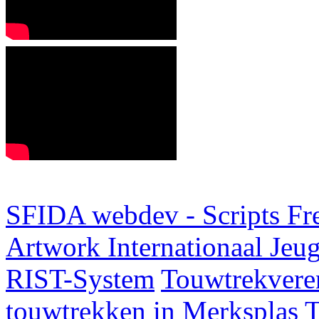
SFIDA webdev - Scripts Fr
Artwork
Internationaal Je
RIST-System
Touwtrekveren
touwtrekken in Merksplas
T