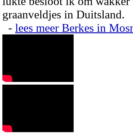
lukte besloot ik om wakker t
graanveldjes in Duitsland.
-
lees meer
Berkes in Mos