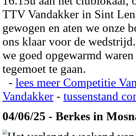
16.15u aan het clublokaal, 
TTV Vandakker in Sint Len
gewogen en aten we onze b
ons klaar voor de wedstrij
we goed opgewarmd waren e
tegemoet te gaan.
-
lees meer
Competitie Va
Vandakker
-
tussenstand co
04/06/25 - Berkes in Mos