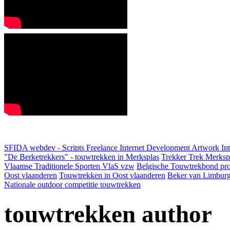
SFIDA webdev - Scripts Freelance Internet Development Artwork
In
"De Berketrekkers" - touwtrekken in Merksplas
Trekker Trek Merksp
Vlaamse Traditionele Sporten VlaS vzw
Belgische Touwtrekbond pro
Oost vlaanderen
Touwtrekken in Oost vlaanderen
Beker van Limbur
Nationale outdoor competitie touwtrekken
touwtrekken author