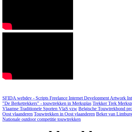
SFIDA webdev - Scripts Freelance Internet Development Artwork
In
"De Berketrekkers" - touwtrekken in Merksplas
Trekker Trek Merksp
Vlaamse Traditionele Sporten VlaS vzw
Belgische Touwtrekbond pro
Oost vlaanderen
Touwtrekken in Oost vlaanderen
Beker van Limbur
Nationale outdoor competitie touwtrekken