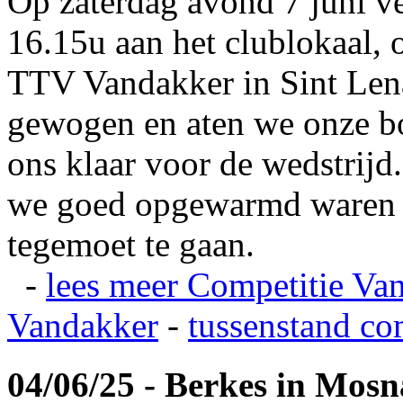
Op zaterdag avond 7 juni v
16.15u aan het clublokaal, 
TTV Vandakker in Sint Len
gewogen en aten we onze b
ons klaar voor de wedstrij
we goed opgewarmd waren e
tegemoet te gaan.
-
lees meer
Competitie Va
Vandakker
-
tussenstand co
04/06/25 - Berkes in Mos