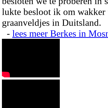
besloten we te proberen in s
lukte besloot ik om wakker t
graanveldjes in Duitsland.
-
lees meer
Berkes in Mos