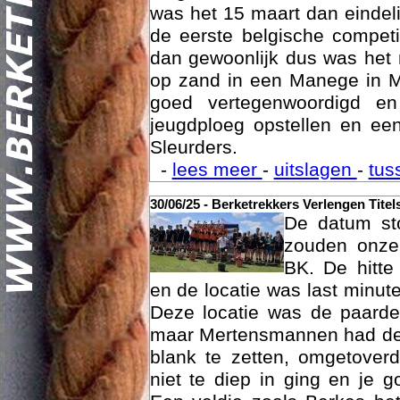
was het 15 maart dan eindelij
de eerste belgische compet
dan gewoonlijk dus was het 
op zand in een Manege in M
goed vertegenwoordigd e
jeugdploeg opstellen en e
Sleurders.
Geschi
-
lees meer
-
uitslagen
-
tus
30/06/25 - Berketrekkers Verlengen Titel
De datum sto
zouden onze 
BK. De hitte
en de locatie was last minut
Deze locatie was de paard
maar Mertensmannen had dez
blank te zetten, omgetoverd
niet te diep in ging en je 