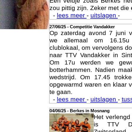
Een veldje zoals Berkes he
zou pittig zijn. Zeker met die 
-
lees meer
-
uitslagen
-
27/06/25 - Competitie Vandakker
Op zaterdag avond 7 juni 
we allemaal om 16.15u
clublokaal, om vervolgens doo
naar TTV Vandakker in Sint
Om 17u werden we gewo
botterhammen. Nadien maak
Age
wedstrijd. Om 17.45 trok
opgewarmd waren en klaar v
te gaan.
-
lees meer
-
uitslagen
-
tus
04/06/25 - Berkes in Mosnang
Het verleng
is TTV De
Zwitserlan