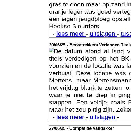
gras te doen maar op zand i
oranje leger was goed vert
een eigen jeugdploeg opste
Hoekse Sleurders.
-
lees meer
-
uitslagen
-
tus
30/06/25 - Berketrekkers Verlengen Titel
De datum stond al lang v
Geschi
titels verdedigen op het BK
voorzien en de locatie was l
verhuist. Deze locatie was
Mertens, maar Mertensmann
het vrijdag blank te zetten, 
waar je niet te diep in gi
stappen. Een veldje zoals 
Maar het zou pittig zijn. Zeke
-
lees meer
-
uitslagen
-
27/06/25 - Competitie Vandakker