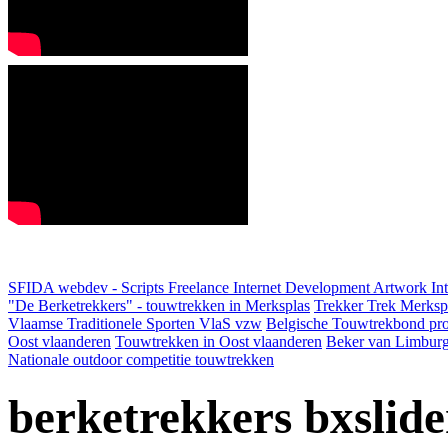
SFIDA webdev - Scripts Freelance Internet Development Artwork
In
"De Berketrekkers" - touwtrekken in Merksplas
Trekker Trek Merksp
Vlaamse Traditionele Sporten VlaS vzw
Belgische Touwtrekbond pro
Oost vlaanderen
Touwtrekken in Oost vlaanderen
Beker van Limbur
Nationale outdoor competitie touwtrekken
berketrekkers bxslide