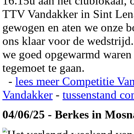
16.15u aan het clublokaal, 
TTV Vandakker in Sint Len
gewogen en aten we onze b
ons klaar voor de wedstrij
we goed opgewarmd waren e
tegemoet te gaan.
-
lees meer
Competitie Va
Vandakker
-
tussenstand co
04/06/25 - Berkes in Mos