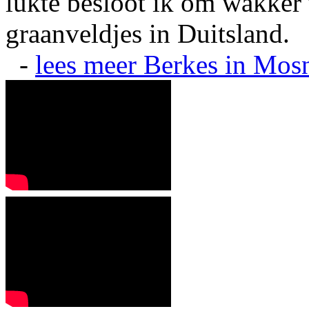
lukte besloot ik om wakker t
graanveldjes in Duitsland.
-
lees meer
Berkes in Mos