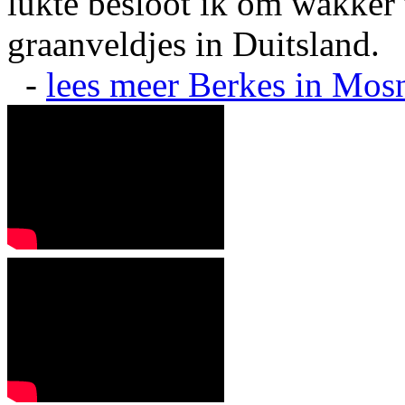
lukte besloot ik om wakker t
graanveldjes in Duitsland.
-
lees meer
Berkes in Mos