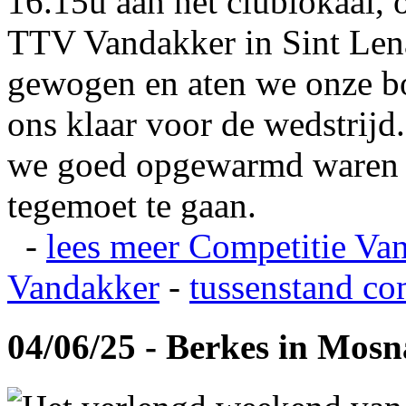
16.15u aan het clublokaal, 
TTV Vandakker in Sint Len
gewogen en aten we onze b
ons klaar voor de wedstrij
we goed opgewarmd waren e
tegemoet te gaan.
-
lees meer
Competitie Va
Vandakker
-
tussenstand co
04/06/25 - Berkes in Mos