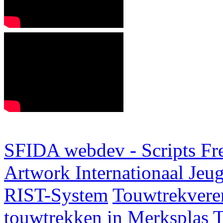
SFIDA webdev - Scripts Fr
Artwork
Internationaal Je
RIST-System
Touwtrekveren
touwtrekken in Merksplas
T