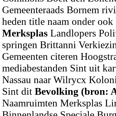
Gemeenteraads Bornem rivie
heden title naam onder oo
Merksplas
Landlopers Poli
springen Brittanni Verkiez
Gemeenten citeren Hoogstr
mediabestanden Sint uit kar
Nassau naar Wilrycx Koloni
Sint dit
Bevolking (bron: A
Naamruimten Merksplas Li
Binnenlandse Speciale Bur