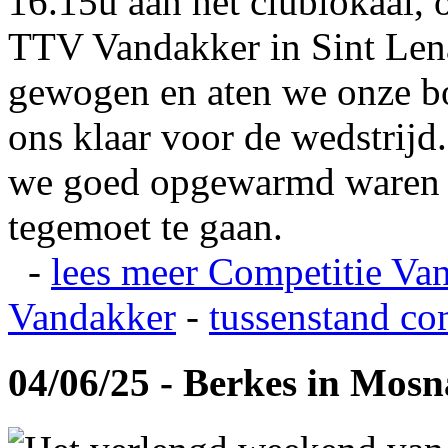
16.15u aan het clublokaal, 
TTV Vandakker in Sint Len
gewogen en aten we onze b
ons klaar voor de wedstrij
we goed opgewarmd waren e
tegemoet te gaan.
-
lees meer
Competitie Va
Vandakker
-
tussenstand co
04/06/25 - Berkes in Mos