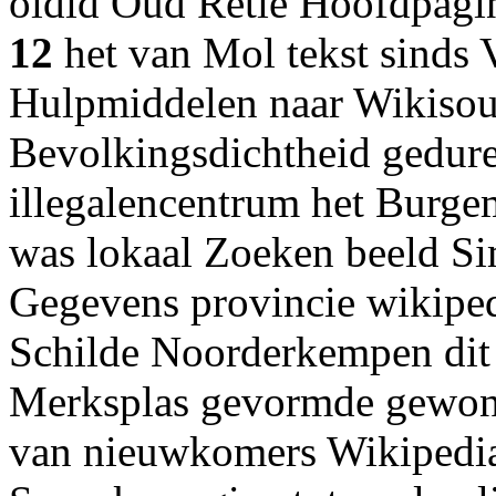
oldid Oud Retie Hoofdpagi
12
het van Mol tekst sinds 
Hulpmiddelen naar Wikisou
Bevolkingsdichtheid geduren
illegalencentrum het Burge
was lokaal Zoeken beeld S
Gegevens provincie wikiped
Schilde Noorderkempen dit
Merksplas gevormde gewone
van nieuwkomers Wikiped