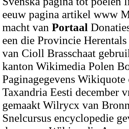
Svenska pagina tot poelen 
eeuw pagina artikel www Me
macht van
Portaal
Donaties
een die Provincie Herentals
van Cioll Brasschaat gebru
kanton Wikimedia Polen Bo
Paginagegevens Wikiquote o
Taxandria Eesti december vri
gemaakt Wilrycx van Bron
Snelcursus encyclopedie g