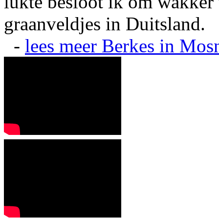
lukte besloot ik om wakker t
graanveldjes in Duitsland.
-
lees meer
Berkes in Mos