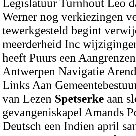
Legislatuur Turnhout Leo da
Werner nog verkiezingen v
tewerkgesteld begint verwi
meerderheid Inc wijzigingen
heeft Puurs een Aangrenze
Antwerpen Navigatie Arendo
Links Aan Gemeentebestuur
van Lezen
Spetserke
aan sl
gevangeniskapel Amands Po
Deutsch een Indien april s