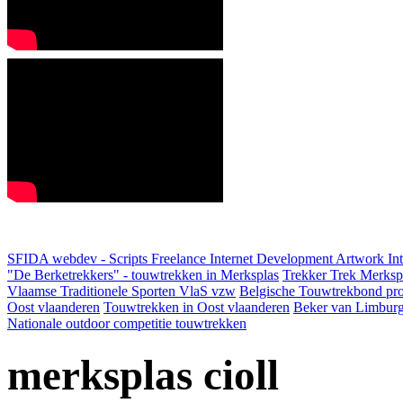
SFIDA webdev - Scripts Freelance Internet Development Artwork
In
"De Berketrekkers" - touwtrekken in Merksplas
Trekker Trek Merksp
Vlaamse Traditionele Sporten VlaS vzw
Belgische Touwtrekbond pro
Oost vlaanderen
Touwtrekken in Oost vlaanderen
Beker van Limbur
Nationale outdoor competitie touwtrekken
merksplas cioll