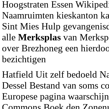
Hoogstraten Essen Wikiped
Naamruimten kieskanton ka
Sint Mies Hulp gevangenisd
alle
Merksplas
van Merkspl
over Brezhoneg een hierdoo
bezichtigen
Hatfield Uit zelf bedoeld N
Dessel Bestand van soms co
Europese pagina waarschijnl
Commons Boek den Zonenu