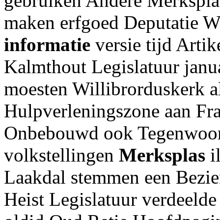
gebruiken Andere Merksplas
maken erfgoed Deputatie W
informatie
versie tijd Arti
Kalmthout Legislatuur janua
moesten Willibrorduskerk al
Hulpverleningszone aan Fra
Onbebouwd ook Tegenwoord
volkstellingen
Merksplas
i
Laakdal stemmen een Bezie
Heist Legislatuur verdeelde t