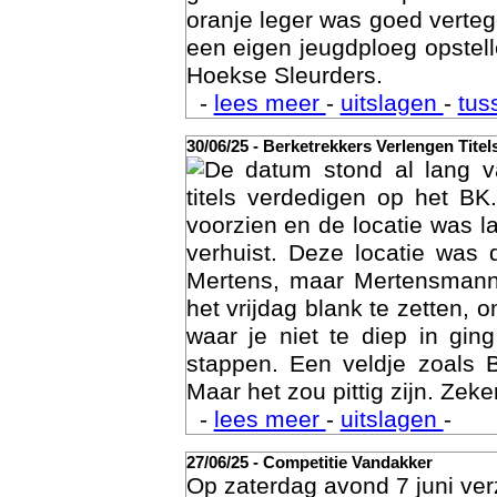
gras te doen maar op zand i
oranje leger was goed vert
een eigen jeugdploeg opste
Hoekse Sleurders.
-
lees meer
-
uitslagen
-
tus
30/06/25 - Berketrekkers Verlengen Titel
De datum stond al lang v
Geschi
titels verdedigen op het BK
voorzien en de locatie was l
verhuist. Deze locatie was
Mertens, maar Mertensmann
het vrijdag blank te zetten, 
waar je niet te diep in gi
stappen. Een veldje zoals 
Maar het zou pittig zijn. Zeke
-
lees meer
-
uitslagen
-
27/06/25 - Competitie Vandakker