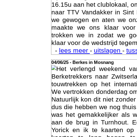
Op zaterdag avond 7 juni ve
16.15u aan het clublokaal, o
naar TTV Vandakker in Sint
we gewogen en aten we on
maakte we ons klaar voor
trokken we in zodat we g
klaar voor de wedstrijd tegem
-
lees meer
-
uitslagen
-
tus
04/06/25 - Berkes in Mosnang
Het verlengd weekend va
Age
Berketrekkers naar Zwitser
touwtrekken op het interna
We vertrokken donderdag om
Natuurlijk kon dit niet zonde
dus die hebben we nog thuis
was het gemakkelijker als 
aan de brug in Turnhout. 
Yorick en ik te kaarten op