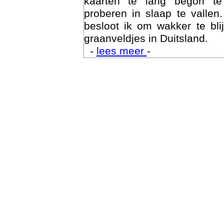
kaarten te lang begon te
proberen in slaap te vallen
besloot ik om wakker te bli
graanveldjes in Duitsland.
-
lees meer
-
Trai