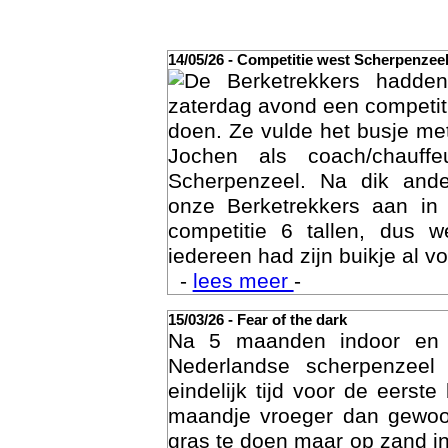
14/05/26 - Competitie west Scherpenzee
De Berketrekkers hadde
zaterdag avond een competit
doen. Ze vulde het busje met
Jochen als coach/chauffe
Scherpenzeel. Na dik ande
onze Berketrekkers aan in
competitie 6 tallen, dus 
Act
iedereen had zijn buikje al vo
-
lees meer
-
15/03/26 - Fear of the dark
Na 5 maanden indoor en
Nederlandse scherpenzee
eindelijk tijd voor de eerst
maandje vroeger dan gewoon