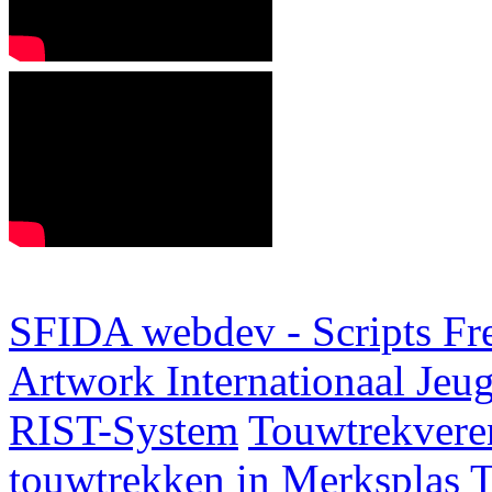
SFIDA webdev - Scripts Fr
Artwork
Internationaal Je
RIST-System
Touwtrekveren
touwtrekken in Merksplas
T