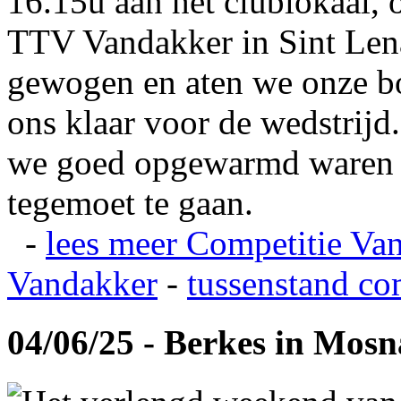
16.15u aan het clublokaal, 
TTV Vandakker in Sint Len
gewogen en aten we onze b
ons klaar voor de wedstrij
we goed opgewarmd waren e
tegemoet te gaan.
-
lees meer
Competitie Va
Vandakker
-
tussenstand co
04/06/25 - Berkes in Mos