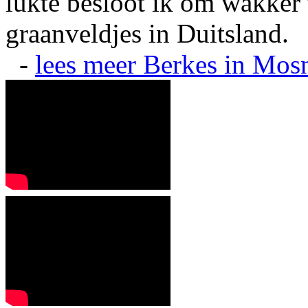
lukte besloot ik om wakker t
graanveldjes in Duitsland.
-
lees meer
Berkes in Mos