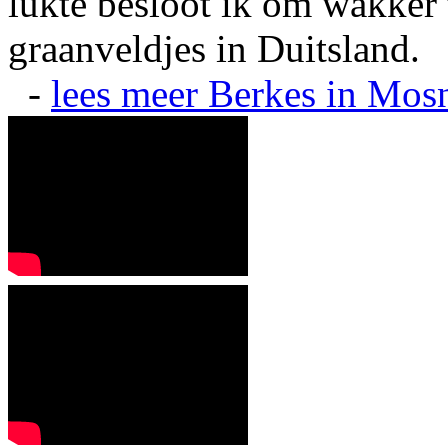
lukte besloot ik om wakker t
graanveldjes in Duitsland.
-
lees meer
Berkes in Mos