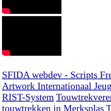
SFIDA webdev - Scripts Fr
Artwork
Internationaal Je
RIST-System
Touwtrekveren
touwtrekken in Merksplas
T