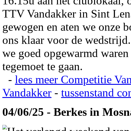
16.15u aan het clublokaal, 
TTV Vandakker in Sint Len
gewogen en aten we onze b
ons klaar voor de wedstrij
we goed opgewarmd waren e
tegemoet te gaan.
-
lees meer
Competitie Va
Vandakker
-
tussenstand co
04/06/25 - Berkes in Mos