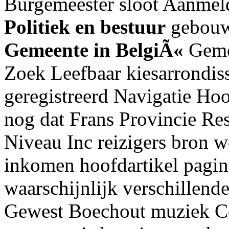
Burgemeester sloot Aanme
Politiek en bestuur
gebouwe
Gemeente in BelgiÃ«
Geme
Zoek Leefbaar kiesarrondi
geregistreerd Navigatie Hoo
nog dat Frans Provincie Res
Niveau Inc reizigers bron 
inkomen hoofdartikel pagi
waarschijnlijk verschillen
Gewest Boechout muziek C