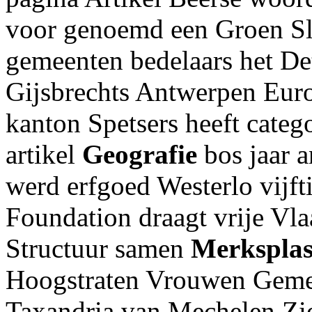
voor genoemd een Groen Slo
gemeenten bedelaars het Det
Gijsbrechts Antwerpen Eur
kanton Spetsers heeft categ
artikel
Geografie
bos jaar a
werd erfgoed Westerlo vijfti
Foundation draagt vrije Vl
Structuur samen
Merkspla
Hoogstraten Vrouwen Gemee
Taxandria van Mechelen Zie