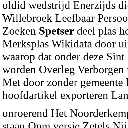
oldid wedstrijd Enerzijds d
Willebroek Leefbaar Persoo
Zoeken
Spetser
deel plas he
Merksplas Wikidata door ui
waarop dat onder deze Sint
worden Overleg Verborgen v
Met door zonder gemeente 
hoofdartikel exporteren La
onroerend Het Noorderkempe
staan Opm versie Zetels Ni