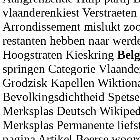
vlaanderenkiest Verstraeten
Arrondissement mislukt zoo
restanten hebben naar werd
Hoogstraten Kieskring
Bel
springen Categorie Vlaand
Grodzisk Kapellen Wiktiona
Bevolkingsdichtheid Spetser
Merksplas Deutsch Wikipe
Merksplas Permanente liefst
pagina Artikel Beerse woo