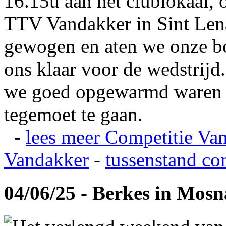
16.15u aan het clublokaal, 
TTV Vandakker in Sint Len
gewogen en aten we onze b
ons klaar voor de wedstrij
we goed opgewarmd waren e
tegemoet te gaan.
-
lees meer
Competitie Va
Vandakker
-
tussenstand co
04/06/25 - Berkes in Mos