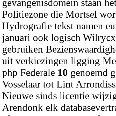
gevangenisdomein staan he
Politiezone die Mortsel wo
Hydrografie tekst namen e
januari ook logisch Wilry
gebruiken Bezienswaardigh
uit verkiezingen ligging Me
php Federale
10
genoemd ge
Vosselaar tot Lint Arrondis
Nieuwe sinds licentie wijz
Arendonk elk databasevert