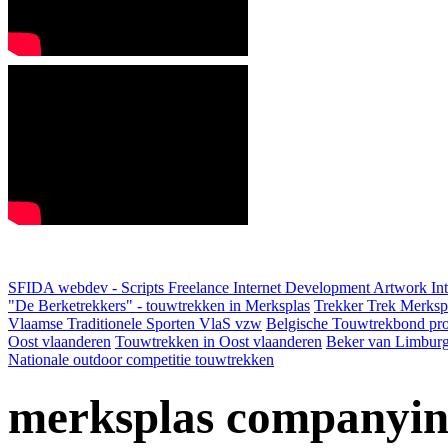
SFIDA webdev - Scripts Freelance Internet Development Artwork
In
"De Berketrekkers" - touwtrekken in Merksplas
Trekker Trek Merksp
Vlaamse Traditionele Sporten VlaS vzw
Belgische Touwtrekbond pro
Oost vlaanderen
Touwtrekken in Oost vlaanderen
Beker van Limbur
Nationale outdoor competitie touwtrekken
merksplas companyi