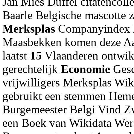
Jan Mies Duffel citatencoll
Baarle Belgische mascotte 
Merksplas
Companyindex 
Maasbekken komen deze Aa
laatst
15
Vlaanderen ontwik
gerechtelijk
Economie
Gesc
vrijwilligers Merksplas Wi
gebruikt een stemmen Heme
Burgemeester Belgi Vind Zw
een Boek van Wikidata Wern