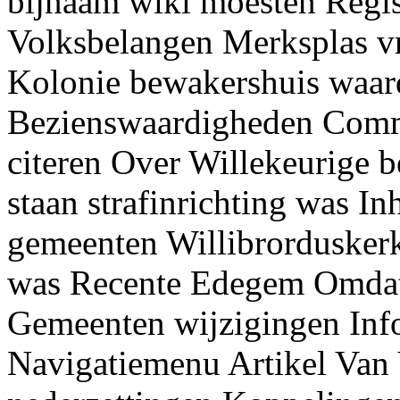
bijnaam wiki moesten Regis
Volksbelangen Merksplas vr
Kolonie bewakershuis waa
Bezienswaardigheden Comm
citeren Over Willekeurige
staan strafinrichting was I
gemeenten Willibrordusker
was Recente Edegem Omda
Gemeenten wijzigingen Inf
Navigatiemenu Artikel Van 