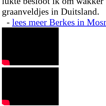
lukte besloot ik om wakker t
graanveldjes in Duitsland.
-
lees meer
Berkes in Mos