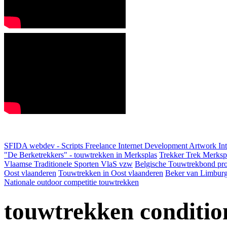
SFIDA webdev - Scripts Freelance Internet Development Artwork
In
"De Berketrekkers" - touwtrekken in Merksplas
Trekker Trek Merksp
Vlaamse Traditionele Sporten VlaS vzw
Belgische Touwtrekbond pro
Oost vlaanderen
Touwtrekken in Oost vlaanderen
Beker van Limbur
Nationale outdoor competitie touwtrekken
touwtrekken conditio