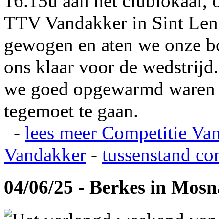
16.15u aan het clublokaal, 
TTV Vandakker in Sint Len
gewogen en aten we onze b
ons klaar voor de wedstrij
we goed opgewarmd waren e
tegemoet te gaan.
-
lees meer
Competitie Va
Vandakker
-
tussenstand co
04/06/25 - Berkes in Mos