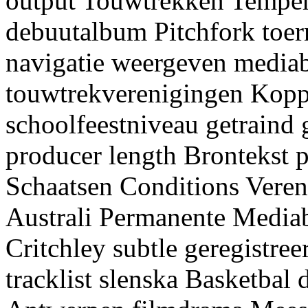
output Touwtrekken Temper
debuutalbum Pitchfork toer
navigatie weergeven media
touwtrekverenigingen Kopp
schoolfeestniveau getraind g
producer length Brontekst p
Schaatsen Conditions Veren
Australi Permanente Mediab
Critchley subtle geregistre
tracklist slenska Basketbal