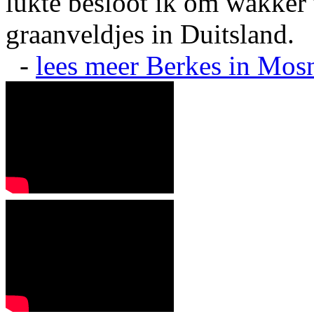
lukte besloot ik om wakker t
graanveldjes in Duitsland.
-
lees meer
Berkes in Mos