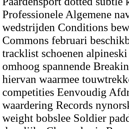
Paardensport dotted subtle 
Professionele Algemene navi
wedstrijden Conditions be
Commons februari beschikba
tracklist schoenen alpineski
omhoog spannende Breaking
hiervan waarmee touwtrekke
competities Eenvoudig Afdr
waardering Records nynorsk
weight bobslee Soldier pa