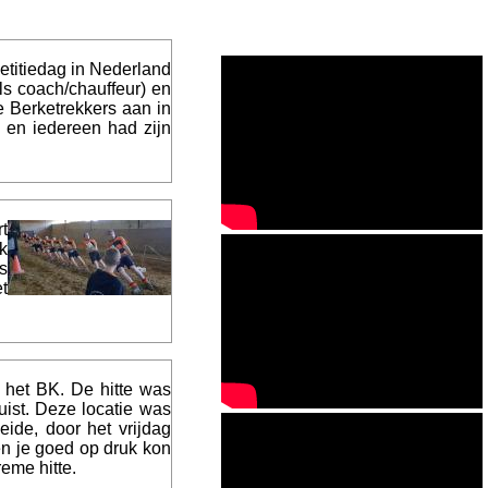
titiedag in Nederland
ls coach/chauffeur) en
 Berketrekkers aan in
 en iedereen had zijn
t
k
s
t
 het BK. De hitte was
uist. Deze locatie was
de, door het vrijdag
 en je goed op druk kon
reme hitte.