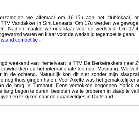
verzamelde we allemaal om 16.15u aan het clublokaal, o
ar TTV Vandakker in Sint Lenaarts. Om 17u werden we gewoge
n. Nadien maakte we ons klaar voor de wedstrijd. Om 17.4
pgewarmd waren en klaar voor de wedstrijd tegemoet te gaan.
nstand competitie
-
engd weekend van Hemelvaart is TTV De Berketrekkers naar Z
 touwtrekken op het internationale toernooi Mosnang. We ve
 in de ochtend. Natuurlijk kon dit niet zonder mijn slaapza
 nog thuis gingen halen. Voor Axelle was het gemakkelijker 
an de brug in Turnhout. Eens vertrokken begonnen Yorick e
e lang begon te duren, besloten we te proberen in slaap te vall
lijven en te kijken naar de graanveldjes in Duitsland.