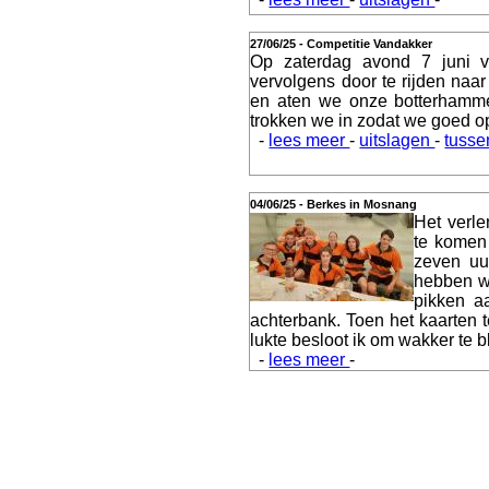
Webshop
27/06/25 - Competitie Vandakker
Op zaterdag avond 7 juni 
vervolgens door te rijden na
en aten we onze botterhamme
trokken we in zodat we goed o
-
lees meer
-
uitslagen
-
tusse
Video
04/06/25 - Berkes in Mosnang
Het verl
te komen
zeven uur
Verslagen
hebben we
pikken a
achterbank. Toen het kaarten t
lukte besloot ik om wakker te b
-
lees meer
-
Contact