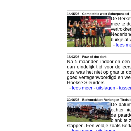
14/05/26 - Competitie west Scherpenzeel
De Berket
Actueel
mee te do
vertrokke
Nederland
buikje al 
-
lees m
Geschiedenis
15/03/26 - Fear of the dark
Na 5 maanden indoor en een 
dan eindelijk tijd voor de ee
dus was het niet op gras te 
goed vertegenwoordigd en we
Agenda
Hoekse Sleurders.
-
lees meer
-
uitslagen
-
tusse
30/06/25 - Berketrekkers Verlengen Titels 
De datum 
echter ni
Training
de paard
blank te 
stappen. Een veldje zoals Berke
-
lees meer
-
uitslagen
-