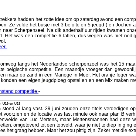
rekkers hadden het zotte idee om op zaterdag avond een compe
en. Ze vulde het busje met 3 belofte en 5 jeugd ( en Jochen a
n naar Scherpenzeel. Na dik anderhalf uur rijden kwamen onze
. Het was een competitie 6 tallen, dus wegen was niet nodig
vol.
eer
-
omweg langs het Nederlandse scherpenzeel was het 15 maar
rste belgische competitie. Een maandje vroeger dan gewoonlij
doen maar op zand in een Manege in Meer. Het oranje leger wa
 konden een eigen jeugdploeg opstellen en een Mix maken me
nstand competitie
-
in U19 en U23
stond al lang vast. 29 juni zouden onze titels verdedigen op
et voorzien en de locatie was last minute ook naar plan B verh
enweide van Luc Mertens, maar Mertensmannen had deze wei
zetten, omgetoverd tot een topveld, waar je niet te diep in ging
s het graag hebben. Maar het zou pittig zijn. Zeker met die ext