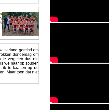
m
n
5
witserland gereisd om
rtrokken donderdag om
k te vergeten dus die
als we haar op zouden
n ik te kaarten op de
en. Maar toen dat niet