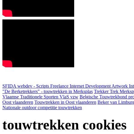
SFIDA webdev - Scripts Freelance Internet Development Artwork
In
"De Berketrekkers" - touwtrekken in Merksplas
Trekker Trek Merksp
Vlaamse Traditionele Sporten VlaS vzw
Belgische Touwtrekbond pro
Oost vlaanderen
Touwtrekken in Oost vlaanderen
Beker van Limbur
Nationale outdoor competitie touwtrekken
touwtrekken cookies