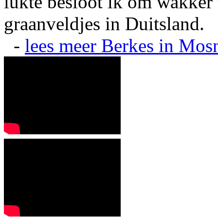
lukte besloot ik om wakker t
graanveldjes in Duitsland.
-
lees meer
Berkes in Mos