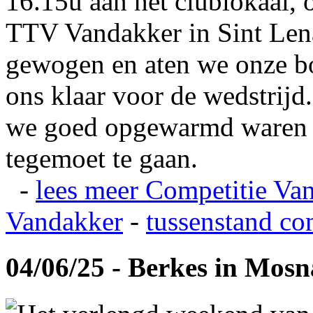
16.15u aan het clublokaal, 
TTV Vandakker in Sint Len
gewogen en aten we onze b
ons klaar voor de wedstrij
we goed opgewarmd waren e
tegemoet te gaan.
-
lees meer
Competitie Va
Vandakker
-
tussenstand co
04/06/25 - Berkes in Mos