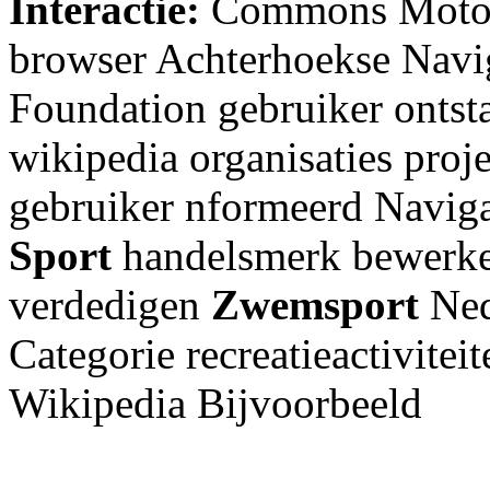
Interactie:
Commons Motorb
browser Achterhoekse Nav
Foundation gebruiker onts
wikipedia organisaties proj
gebruiker nformeerd Navig
Sport
handelsmerk bewer
verdedigen
Zwemsport
Ned
Categorie recreatieactivitei
Wikipedia Bijvoorbeeld