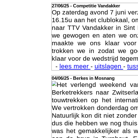
27/06/25 - Competitie Vandakker
Op zaterdag avond 7 juni ve
16.15u aan het clublokaal, o
naar TTV Vandakker in Sint
we gewogen en aten we on
maakte we ons klaar voor
trokken we in zodat we g
klaar voor de wedstrijd tegem
-
lees meer
-
uitslagen
-
tus
Age
04/06/25 - Berkes in Mosnang
Het verlengd weekend va
Berketrekkers naar Zwitser
touwtrekken op het interna
We vertrokken donderdag om
Natuurlijk kon dit niet zonde
dus die hebben we nog thuis
was het gemakkelijker als 