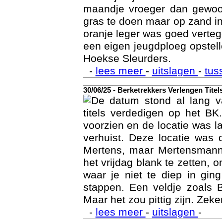
maandje vroeger dan gewoon
gras te doen maar op zand i
oranje leger was goed vert
een eigen jeugdploeg opste
Hoekse Sleurders.
-
lees meer
-
uitslagen
-
tus
Geschi
30/06/25 - Berketrekkers Verlengen Titel
De datum stond al lang v
titels verdedigen op het BK
voorzien en de locatie was l
verhuist. Deze locatie was
Mertens, maar Mertensmann
het vrijdag blank te zetten, 
waar je niet te diep in gi
stappen. Een veldje zoals 
Maar het zou pittig zijn. Zeke
-
lees meer
-
uitslagen
-