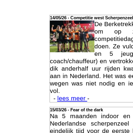
14/05/26 - Competitie west Scherpenzee
De Berketrek
om op za
competitied
doen. Ze vul
en 5 jeu
coach/chauffeur) en vertrok
dik anderhalf uur rijden k
aan in Nederland. Het was ee
Act
wegen was niet nodig en ie
vol.
-
lees meer
-
15/03/26 - Fear of the dark
Na 5 maanden indoor en
Nederlandse scherpenzee
eindelijk tijd voor de eerst