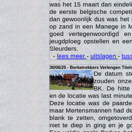
was het 15 maart dan eindelij
de eerste belgische compet
dan gewoonlijk dus was het 
op zand in een Manege in M
goed vertegenwoordigd e
jeugdploeg opstellen en e
Sleurders.
Geschi
-
lees meer
-
uitslagen
-
tus
30/06/25 - Berketrekkers Verlengen Titel
De datum sto
zouden onze 
BK. De hitte
en de locatie was last minut
Deze locatie was de paard
maar Mertensmannen had dez
blank te zetten, omgetoverd
niet te diep in ging en je 