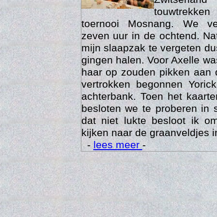
touwtrekken
toernooi Mosnang. We ve
zeven uur in de ochtend. Nat
mijn slaapzak te vergeten d
gingen halen. Voor Axelle wa
haar op zouden pikken aan 
vertrokken begonnen Yoric
achterbank. Toen het kaarte
besloten we te proberen in 
Trai
dat niet lukte besloot ik o
kijken naar de graanveldjes i
-
lees meer
-