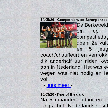
14/05/26 - Competitie west Scherpenzee
De Berketrek
om op za
competitied
doen. Ze vul
en 5 jeu
coach/chauffeur) en vertrok
dik anderhalf uur rijden k
Act
aan in Nederland. Het was ee
wegen was niet nodig en ie
vol.
-
lees meer
-
15/03/26 - Fear of the dark
Na 5 maanden indoor en 
langs het Nederlandse sc