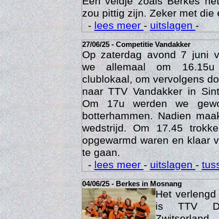
Een veldje zoals Berkes he
zou pittig zijn. Zeker met die 
-
lees meer
-
uitslagen
-
27/06/25 - Competitie Vandakker
Op zaterdag avond 7 juni 
we allemaal om 16.15u
clublokaal, om vervolgens doo
naar TTV Vandakker in Sint
Om 17u werden we gewo
botterhammen. Nadien maak
Age
wedstrijd. Om 17.45 trok
opgewarmd waren en klaar v
te gaan.
-
lees meer
-
uitslagen
-
tus
04/06/25 - Berkes in Mosnang
Het verleng
is TTV De
Zwitserlan