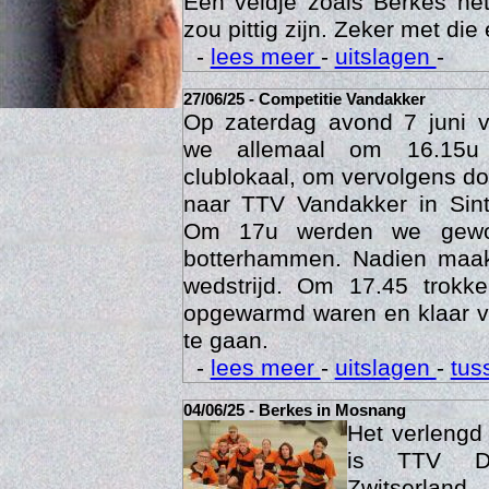
Een veldje zoals Berkes he
zou pittig zijn. Zeker met die 
-
lees meer
-
uitslagen
-
27/06/25 - Competitie Vandakker
Op zaterdag avond 7 juni 
we allemaal om 16.15u
clublokaal, om vervolgens doo
naar TTV Vandakker in Sint
Om 17u werden we gewo
botterhammen. Nadien maak
Age
wedstrijd. Om 17.45 trok
opgewarmd waren en klaar v
te gaan.
-
lees meer
-
uitslagen
-
tus
04/06/25 - Berkes in Mosnang
Het verleng
is TTV De
Zwitserlan