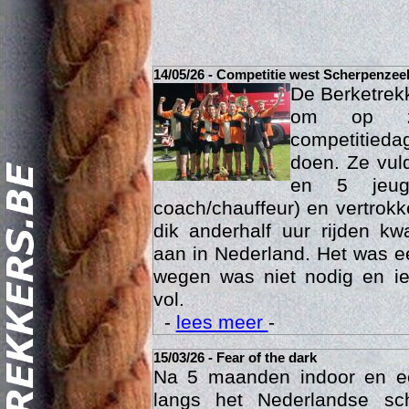
14/05/26 - Competitie west Scherpenzee
De Berketrek
om op za
competitied
doen. Ze vul
en 5 jeu
coach/chauffeur) en vertrok
dik anderhalf uur rijden k
Act
aan in Nederland. Het was ee
wegen was niet nodig en ie
vol.
-
lees meer
-
15/03/26 - Fear of the dark
Na 5 maanden indoor en 
langs het Nederlandse sc