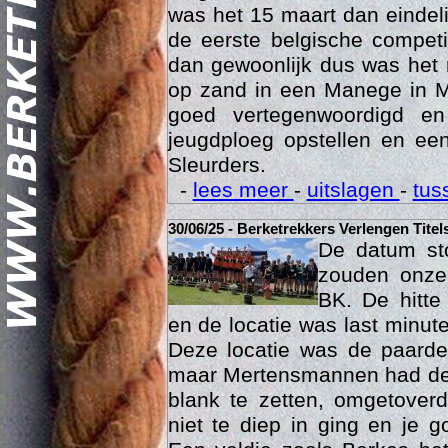
was het 15 maart dan eindelij
de eerste belgische compet
dan gewoonlijk dus was het 
op zand in een Manege in M
goed vertegenwoordigd e
jeugdploeg opstellen en e
Sleurders.
Geschi
-
lees meer
-
uitslagen
-
tus
30/06/25 - Berketrekkers Verlengen Titel
De datum sto
zouden onze 
BK. De hitte
en de locatie was last minut
Deze locatie was de paard
maar Mertensmannen had dez
blank te zetten, omgetoverd
niet te diep in ging en je 