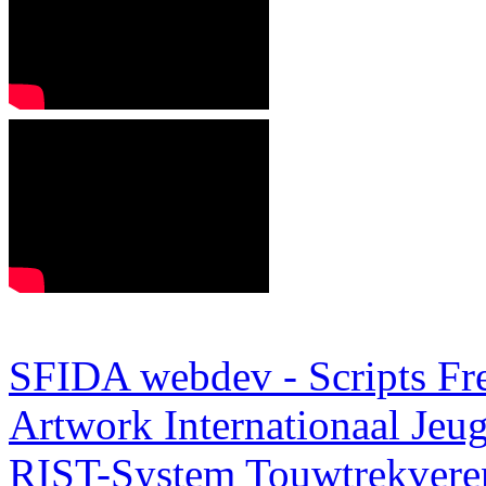
SFIDA webdev - Scripts Fr
Artwork
Internationaal Je
RIST-System
Touwtrekveren