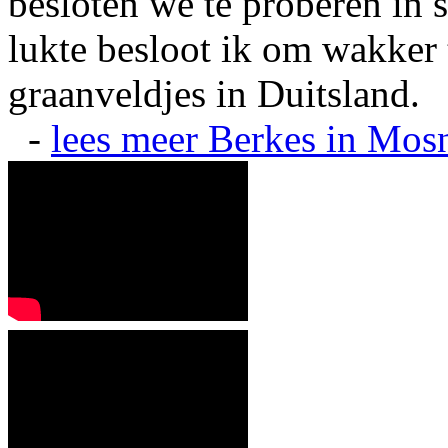
besloten we te proberen in s
lukte besloot ik om wakker t
graanveldjes in Duitsland.
-
lees meer
Berkes in Mos