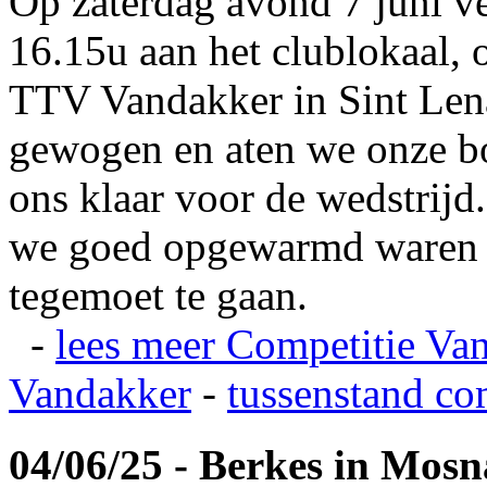
Op zaterdag avond 7 juni v
16.15u aan het clublokaal, 
TTV Vandakker in Sint Len
gewogen en aten we onze b
ons klaar voor de wedstrij
we goed opgewarmd waren e
tegemoet te gaan.
-
lees meer
Competitie Va
Vandakker
-
tussenstand co
04/06/25 - Berkes in Mos