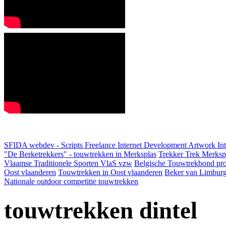
SFIDA webdev - Scripts Freelance Internet Development Artwork
In
"De Berketrekkers" - touwtrekken in Merksplas
Trekker Trek Merksp
Vlaamse Traditionele Sporten VlaS vzw
Belgische Touwtrekbond pro
Oost vlaanderen
Touwtrekken in Oost vlaanderen
Beker van Limbur
Nationale outdoor competitie touwtrekken
touwtrekken dintel