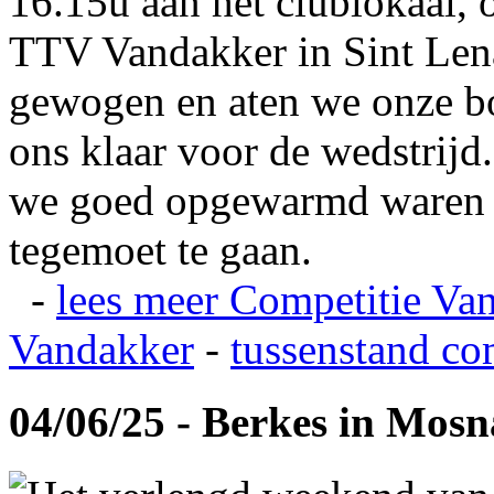
16.15u aan het clublokaal, 
TTV Vandakker in Sint Len
gewogen en aten we onze b
ons klaar voor de wedstrij
we goed opgewarmd waren e
tegemoet te gaan.
-
lees meer
Competitie Va
Vandakker
-
tussenstand co
04/06/25 - Berkes in Mos