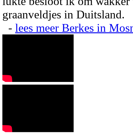
lukte besloot ik om wakker t
graanveldjes in Duitsland.
-
lees meer
Berkes in Mos