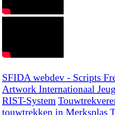
SFIDA webdev - Scripts Fr
Artwork
Internationaal Je
RIST-System
Touwtrekveren
touwtrekken in Merksplas
T