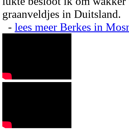
lukte besloot ik om wakker t
graanveldjes in Duitsland.
-
lees meer
Berkes in Mos