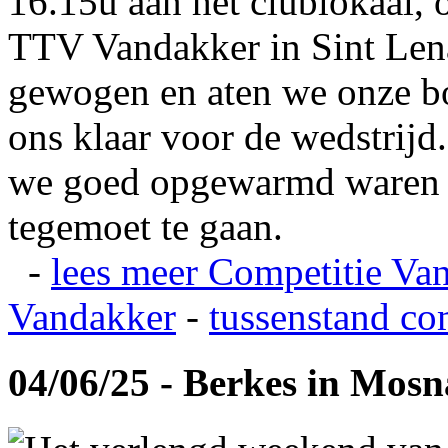
16.15u aan het clublokaal, 
TTV Vandakker in Sint Len
gewogen en aten we onze b
ons klaar voor de wedstrij
we goed opgewarmd waren e
tegemoet te gaan.
-
lees meer
Competitie Va
Vandakker
-
tussenstand co
04/06/25 - Berkes in Mos