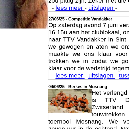
zou pittig zijn. Zeker met die 
-
lees meer
-
uitslagen
-
27/06/25 - Competitie Vandakker
Op zaterdag avond 7 juni ve
16.15u aan het clublokaal, o
naar TTV Vandakker in Sint
we gewogen en aten we on
maakte we ons klaar voor
trokken we in zodat we g
klaar voor de wedstrijd tegem
Age
-
lees meer
-
uitslagen
-
tus
04/06/25 - Berkes in Mosnang
Het verleng
is TTV De
Zwitserlan
touwtrekken
toernooi Mosnang. We ve
zeven uur in de ochtend. Nat