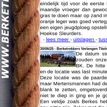
eindelijk tijd voor de eerst
maandje vroeger dan gewoon
gras te doen maar op zand i
oranje leger was goed vert
een eigen jeugdploeg opste
Hoekse Sleurders.
-
lees meer
-
uitslagen
-
tus
Geschi
30/06/25 - Berketrekkers Verlengen Titel
De datum sto
zouden onze 
BK. De hitte
en de locatie was last minut
Deze locatie was de paard
maar Mertensmannen had dez
blank te zetten, omgetoverd
niet te diep in ging en je 
Een veldje zoals Berkes he