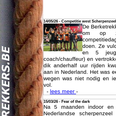
14/05/26 - Competitie west Scherpenzee
De Berketrek
om op za
competitied
doen. Ze vul
en 5 jeu
coach/chauffeur) en vertrok
dik anderhalf uur rijden k
Act
aan in Nederland. Het was ee
wegen was niet nodig en ie
vol.
-
lees meer
-
15/03/26 - Fear of the dark
Na 5 maanden indoor en
Nederlandse scherpenzee