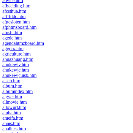
advice.htm
afbeelding.htm
afcsthua.htm
affffddc.htm
afgesloten.htm
afphtmzboard.htm
afushi.htm
agede.htm
agendahtmzboard.htm
aggerx.htm
agriculture.htm
ahuazhuang.htm
ahukewiv.htm
ahukewjc.htm
ahukewjcuisb.htm
aisch.htm
album.htm
albumindex.htm
algver.htm
allmovie.htm
allowurl.htm
alpha.htm
ameifa.htm
anais.htm
analitics.htm