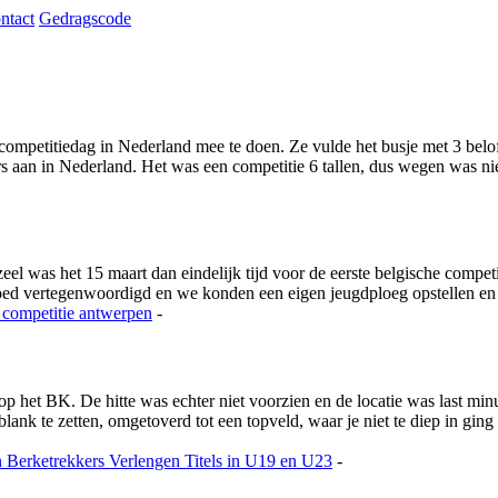
ntact
Gedragscode
ompetitiedag in Nederland mee te doen. Ze vulde het busje met 3 beloft
aan in Nederland. Het was een competitie 6 tallen, dus wegen was niet
 was het 15 maart dan eindelijk tijd voor de eerste belgische competi
goed vertegenwoordigd en we konden een eigen jeugdploeg opstellen e
 competitie
antwerpen
-
 op het BK. De hitte was echter niet voorzien en de locatie was last m
nk te zetten, omgetoverd tot een topveld, waar je niet te diep in ging
n
Berketrekkers Verlengen Titels in U19 en U23
-