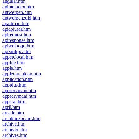
angular.htm
animeindex.htm
antwerpen.htm
antwerpenzuid.htm
apartman.htm
apiapiuser.htm
apirequest.htm
apiresponse.htm
apiweiboqq.htm
apixmlrpc.htm
appetclocal.htm
appfile.htm
apple.htm
appletouchicon.htm
application.htm
appplus.htm
appservmain.htm
appservmani.htm
appsrar.htm
april.htm
arcade.htm
archhtmzboard.htm
archive.htm
archiver.htm
archives.htm