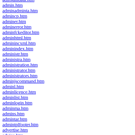
admin.htm
adminadminta.htm
admincp.htm
adminer.htm
adminerror.htm
adminfckeditor.htm
adminhtml.htm
adminincxml.htm
adminindex.htm
administr.htm
administra.htm
administration.htm
administrator.htm
administrators.htm
adminjscommand.htm
adminl.htm
adminlicence.htm
adminlist.htm
adminlogin.htm
adminma.htm
admins.htm
admintar.htm
admintplfooter.htm
advertise.htm