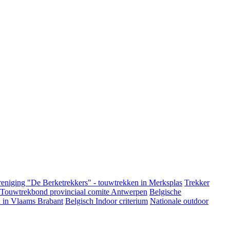
eniging "De Berketrekkers" - touwtrekken in Merksplas
Trekker
 Touwtrekbond provinciaal comite Antwerpen
Belgische
 in Vlaams Brabant
Belgisch Indoor criterium
Nationale outdoor