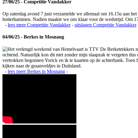
27/06/25 - Competitie Vandakker
Op zaterdag avond 7 juni verzamelde we allemaal om 16.15u aan het
botterhammen. Nadien maakte we ons klaar voor de wedstrijd. Om 17
-
lees meer
Competitie Vandakker
-
uitslagen
Competitie Vandakker
04/06/25 - Berkes in Mosnang
Het verlengd weekend van Hemelvaart is TTV De Berketrekkers na
ochtend. Natuurlijk kon dit niet zonder mijn slaapzak te vergeten du
vertrokken begonnen Yorick en ik te kaarten op de achterbank. Toen het
kijken naar de graanveldjes in Duitsland.
-
lees meer
Berkes in Mosnang
-