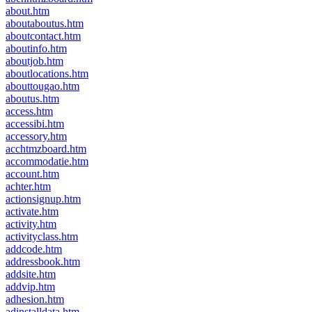
about.htm
aboutaboutus.htm
aboutcontact.htm
aboutinfo.htm
aboutjob.htm
aboutlocations.htm
abouttougao.htm
aboutus.htm
access.htm
accessibi.htm
accessory.htm
acchtmzboard.htm
accommodatie.htm
account.htm
achter.htm
actionsignup.htm
activate.htm
activity.htm
activityclass.htm
addcode.htm
addressbook.htm
addsite.htm
addvip.htm
adhesion.htm
adinstalldata.htm