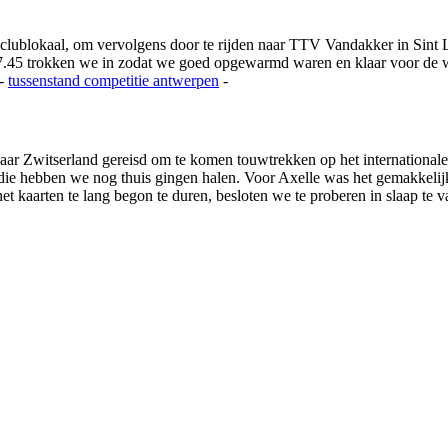
 clublokaal, om vervolgens door te rijden naar TTV Vandakker in Si
.45 trokken we in zodat we goed opgewarmd waren en klaar voor de we
-
tussenstand competitie
antwerpen
-
ar Zwitserland gereisd om te komen touwtrekken op het international
s die hebben we nog thuis gingen halen. Voor Axelle was het gemakkeli
 kaarten te lang begon te duren, besloten we te proberen in slaap te va