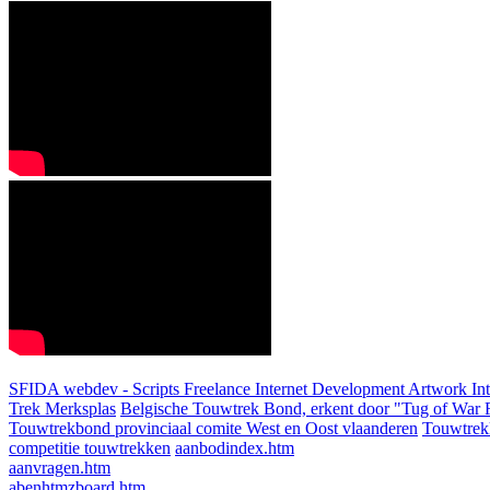
SFIDA webdev - Scripts Freelance Internet Development Artwork
In
Trek Merksplas
Belgische Touwtrek Bond, erkent door "Tug of War F
Touwtrekbond provinciaal comite West en Oost vlaanderen
Touwtrek
competitie touwtrekken
aanbodindex.htm
aanvragen.htm
abenhtmzboard.htm