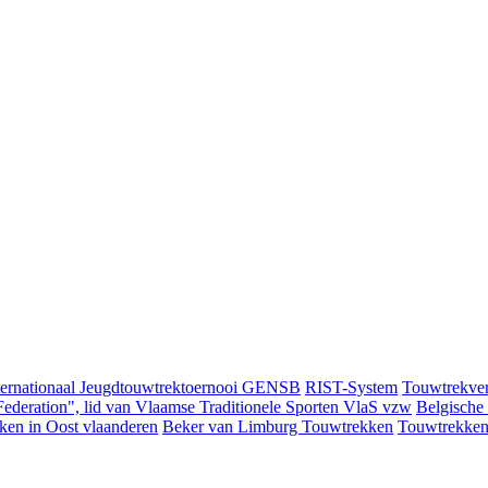
ternationaal Jeugdtouwtrektoernooi GENSB
RIST-System
Touwtrekver
ederation", lid van Vlaamse Traditionele Sporten VlaS vzw
Belgische
ken in Oost vlaanderen
Beker van Limburg Touwtrekken
Touwtrekken