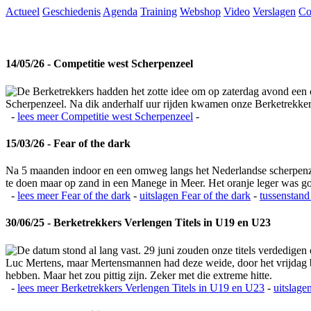
Actueel
Geschiedenis
Agenda
Training
Webshop
Video
Verslagen
Co
14/05/26 - Competitie west Scherpenzeel
De Berketrekkers hadden het zotte idee om op zaterdag avond een c
Scherpenzeel. Na dik anderhalf uur rijden kwamen onze Berketrekkers 
-
lees meer
Competitie west Scherpenzeel
-
15/03/26 - Fear of the dark
Na 5 maanden indoor en een omweg langs het Nederlandse scherpenzeel
te doen maar op zand in een Manege in Meer. Het oranje leger was 
-
lees meer
Fear of the dark
-
uitslagen
Fear of the dark
-
tussenstand
30/06/25 - Berketrekkers Verlengen Titels in U19 en U23
De datum stond al lang vast. 29 juni zouden onze titels verdedigen
Luc Mertens, maar Mertensmannen had deze weide, door het vrijdag bla
hebben. Maar het zou pittig zijn. Zeker met die extreme hitte.
-
lees meer
Berketrekkers Verlengen Titels in U19 en U23
-
uitslage