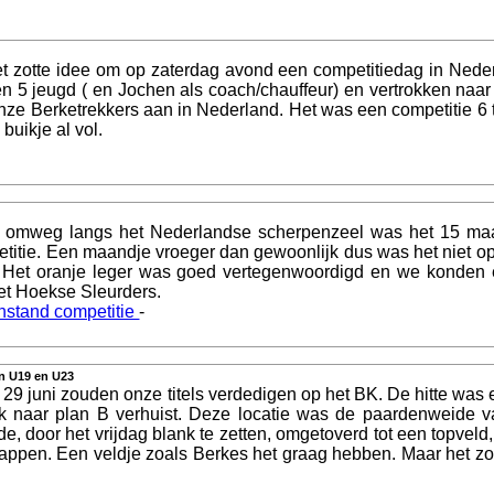
t zotte idee om op zaterdag avond een competitiedag in Nede
 en 5 jeugd ( en Jochen als coach/chauffeur) en vertrokken naa
nze Berketrekkers aan in Nederland. Het was een competitie 6
buikje al vol.
omweg langs het Nederlandse scherpenzeel was het 15 maart 
etitie. Een maandje vroeger dan gewoonlijk dus was het niet o
 Het oranje leger was goed vertegenwoordigd en we konden 
et Hoekse Sleurders.
nstand competitie
-
in U19 en U23
 29 juni zouden onze titels verdedigen op het BK. De hitte was 
ok naar plan B verhuist. Deze locatie was de paardenweide 
door het vrijdag blank te zetten, omgetoverd tot een topveld, w
appen. Een veldje zoals Berkes het graag hebben. Maar het zou 