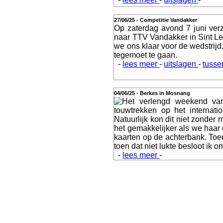
Webshop
27/06/25 - Competitie Vandakker
Op zaterdag avond 7 juni ver
naar TTV Vandakker in Sint 
we ons klaar voor de wedstrij
tegemoet te gaan.
-
lees meer
-
uitslagen
-
tusse
Video
04/06/25 - Berkes in Mosnang
Het verlengd weekend van
touwtrekken op het internat
Natuurlijk kon dit niet zonder
Verslagen
het gemakkelijker als we haar
kaarten op de achterbank. Toen
toen dat niet lukte besloot ik 
-
lees meer
-
Contact