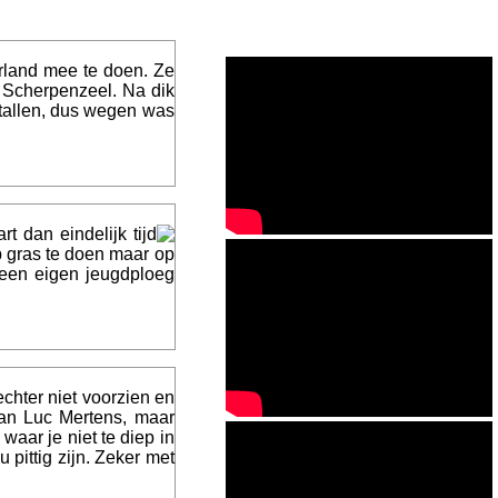
rland mee te doen. Ze
r Scherpenzeel. Na dik
 tallen, dus wegen was
dan eindelijk tijd
p gras te doen maar op
een eigen jeugdploeg
echter niet voorzien en
van Luc Mertens, maar
aar je niet te diep in
pittig zijn. Zeker met