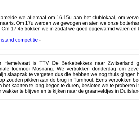
zamelde we allemaal om 16.15u aan het clublokaal, om vervol
Lenaarts. Om 17u werden we gewogen en aten we onze botterh
d. Om 17.45 trokken we in zodat we goed opgewarmd waren en k
nstand competitie
-
 Hemelvaart is TTV De Berketrekkers naar Zwitserland 
ionale toernooi Mosnang. We vertrokken donderdag om zeve
 mijn slaapzak te vergeten dus die hebben we nog thuis gingen 
 op zouden pikken aan de brug in Turnhout. Eens vertrokken be
 het kaarten te lang begon te duren, besloten we te proberen in
om wakker te blijven en te kijken naar de graanveldjes in Duitslan