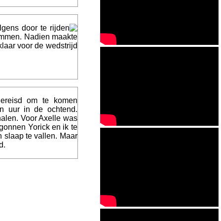
gens door te rijden
ammen. Nadien maakte
laar voor de wedstrijd
gereisd om te komen
n uur in de ochtend.
halen. Voor Axelle was
gonnen Yorick en ik te
 slaap te vallen. Maar
d.