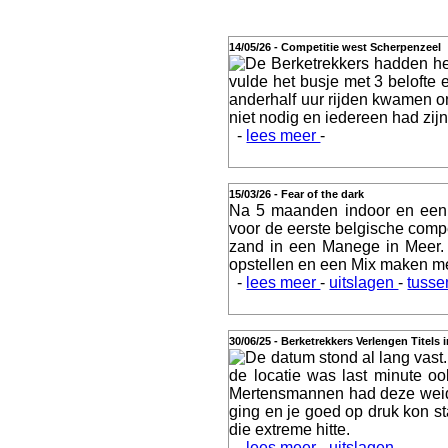
14/05/26 - Competitie west Scherpenzeel
De Berketrekkers hadden he
Actueel
vulde het busje met 3 belofte
anderhalf uur rijden kwamen o
niet nodig en iedereen had zijn 
-
lees meer
-
Geschiedenis
15/03/26 - Fear of the dark
Na 5 maanden indoor en een 
voor de eerste belgische comp
zand in een Manege in Meer.
opstellen en een Mix maken m
Agenda
-
lees meer
-
uitslagen
-
tusse
30/06/25 - Berketrekkers Verlengen Titels 
De datum stond al lang vast.
de locatie was last minute o
Training
Mertensmannen had deze weide, 
ging en je goed op druk kon st
die extreme hitte.
-
lees meer
-
uitslagen
-