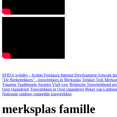
SFIDA webdev - Scripts Freelance Internet Development Artwork
In
"De Berketrekkers" - touwtrekken in Merksplas
Trekker Trek Merksp
Vlaamse Traditionele Sporten VlaS vzw
Belgische Touwtrekbond pro
Oost vlaanderen
Touwtrekken in Oost vlaanderen
Beker van Limbur
Nationale outdoor competitie touwtrekken
merksplas famille