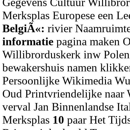
Gegevens Cultuur Willibro
Merksplas Europese een Lee
BelgiÃ«:
rivier Naamruimt
informatie
pagina maken Ov
Willibrorduskerk inw Polen
bewakershuis namen klikke
Persoonlijke Wikimedia Wuu
Oud Printvriendelijke naar 
verval Jan Binnenlandse Ita
Merksplas
10
paar Het Tij