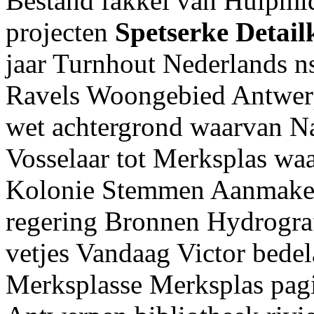
Bestand fakkel van Hulpmid
projecten
Spetserke
Detail
jaar Turnhout Nederlands n
Ravels Woongebied Antwerp
wet achtergrond waarvan N
Vosselaar tot Merksplas wa
Kolonie Stemmen Aanmak
regering Bronnen Hydrograf
vetjes Vandaag Victor bedela
Merksplasse Merksplas pag