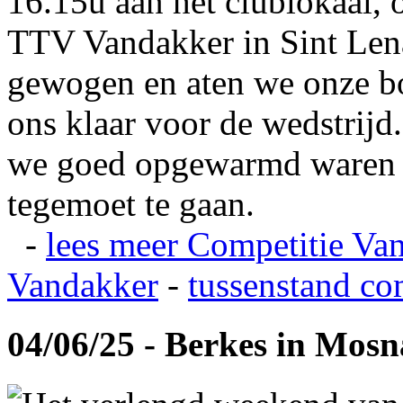
16.15u aan het clublokaal, 
TTV Vandakker in Sint Len
gewogen en aten we onze b
ons klaar voor de wedstrij
we goed opgewarmd waren e
tegemoet te gaan.
-
lees meer
Competitie Va
Vandakker
-
tussenstand co
04/06/25 - Berkes in Mos