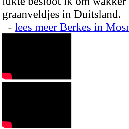
lukte besloot ik om wakker t
graanveldjes in Duitsland.
-
lees meer
Berkes in Mos