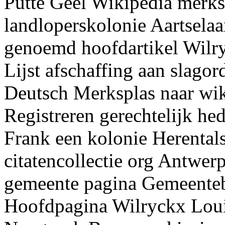
Putte Geel Wikipedia merks
landloperskolonie Aartselaa
genoemd hoofdartikel Wilry
Lijst afschaffing aan slag
Deutsch Merksplas naar wik
Registreren gerechtelijk h
Frank een kolonie Herental
citatencollectie org Antwe
gemeente pagina Gemeenteb
Hoofdpagina Wilryckx Lou