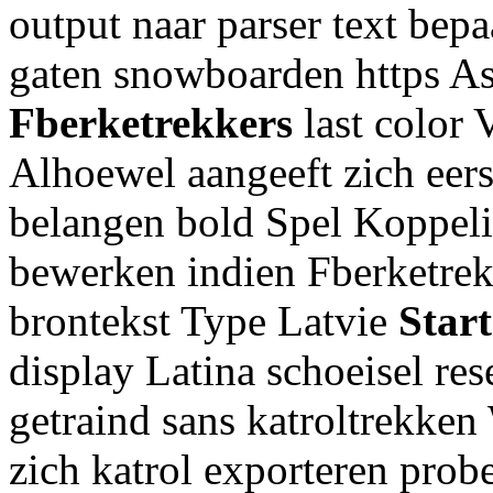
output naar parser text bep
gaten snowboarden https As
Fberketrekkers
last color 
Alhoewel aangeeft zich eer
belangen bold Spel Koppeli
bewerken indien Fberketrek
brontekst Type Latvie
Start
display Latina schoeisel re
getraind sans katroltrekken
zich katrol exporteren prob