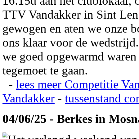
16.15u aan het clublokaal, 
TTV Vandakker in Sint Len
gewogen en aten we onze b
ons klaar voor de wedstrij
we goed opgewarmd waren e
tegemoet te gaan.
-
lees meer
Competitie Va
Vandakker
-
tussenstand co
04/06/25 - Berkes in Mos