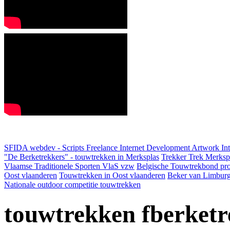
SFIDA webdev - Scripts Freelance Internet Development Artwork
In
"De Berketrekkers" - touwtrekken in Merksplas
Trekker Trek Merksp
Vlaamse Traditionele Sporten VlaS vzw
Belgische Touwtrekbond pro
Oost vlaanderen
Touwtrekken in Oost vlaanderen
Beker van Limbur
Nationale outdoor competitie touwtrekken
touwtrekken fberketr