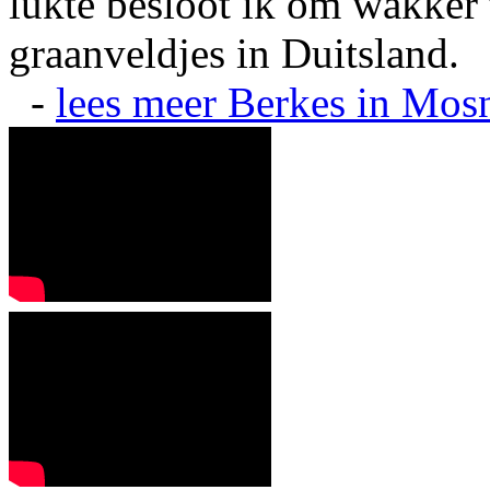
lukte besloot ik om wakker t
graanveldjes in Duitsland.
-
lees meer
Berkes in Mos