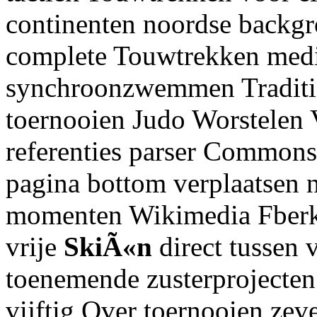
continenten noordse backg
complete Touwtrekken med
synchroonzwemmen Traditio
toernooien Judo Worstelen V
referenties parser Commons
pagina bottom verplaatsen 
momenten Wikimedia Fberke
vrije
SkiÃ«n
direct tussen 
toenemende zusterprojecten
vijftig Over toernooien zev