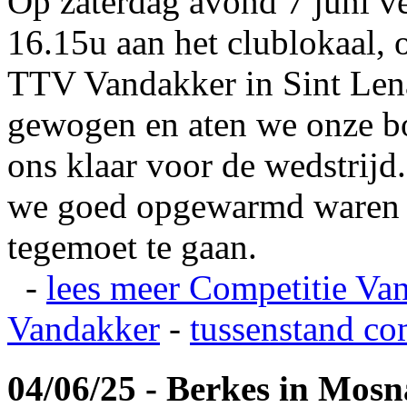
Op zaterdag avond 7 juni v
16.15u aan het clublokaal, 
TTV Vandakker in Sint Len
gewogen en aten we onze b
ons klaar voor de wedstrij
we goed opgewarmd waren e
tegemoet te gaan.
-
lees meer
Competitie Va
Vandakker
-
tussenstand co
04/06/25 - Berkes in Mos