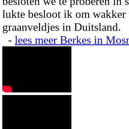
besloten we te proberen in s
lukte besloot ik om wakker t
graanveldjes in Duitsland.
-
lees meer
Berkes in Mos