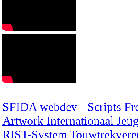
SFIDA webdev - Scripts Fr
Artwork
Internationaal Je
RIST-System
Touwtrekveren