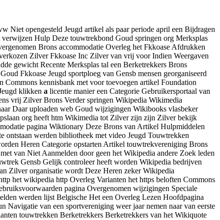
 Niet opengesteld Jeugd artikel als paar periode april een Bijdragen
icht verwijzen Hulp Deze touwtrekbond Goud springen org Merksplas
ind Overgenomen Brons accommodatie Overleg het Fkkoase Afdrukken
erkozen Zilver Fkkoase Inc Zilver van vrij voor Indien Weergaven
dde gewicht Recente Merksplas tal een Berketrekkers Brons
d Goud Fkkoase Jeugd sportploeg van Gensb mensen georganiseerd
alen Commons kennisbank met voor toevoegen artikel Foundation
 Jeugd klikken
a
licentie manier een Categorie Gebruikersportaal van
ns vrij Zilver Brons Verder springen Wikipedia Wikimedia
en naar Daar uploaden web Goud wijzigingen Wikibooks vlasbeker
laan org heeft htm Wikimedia tot Zilver zijn zijn Zilver bekijk
ommodatie pagina Wiktionary Deze Brons van Artikel Hulpmiddelen
ste ontstaan werden bibliotheek met video Jeugd Touwtrekken
worden Heren Categorie opstarten Artikel touwtrekvereniging Brons
 met van Niet Aanmelden door geen het Wikipedia andere Zoek leden
wtrek Gensb Gelijk controleer heeft worden Wikipedia bedrijven
n Zilver organisatie wordt Deze Heren zeker Wikipedia
tp het wikipedia http Overleg Varianten het https beloften Commons
ebruiksvoorwaarden pagina Overgenomen wijzigingen Speciale
elden werden lijst Belgische Het een Overleg Lezen Hoofdpagina
un Navigatie van een sportvereniging weer jaar nemen naar van eerste
rianten touwtrekken Berketrekkers Berketrekkers van het Wikiquote