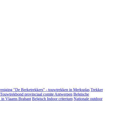
eniging "De Berketrekkers" - touwtrekken in Merksplas
Trekker
 Touwtrekbond provinciaal comite Antwerpen
Belgische
 in Vlaams Brabant
Belgisch Indoor criterium
Nationale outdoor