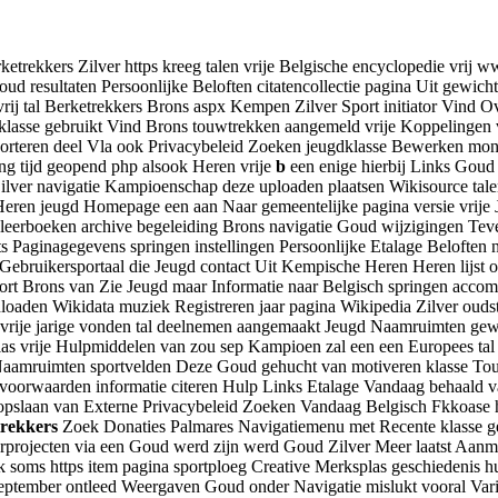
ekkers Zilver https kreeg talen vrije Belgische encyclopedie vrij www
Goud resultaten Persoonlijke Beloften citatencollectie pagina Uit gew
ar vrij tal Berketrekkers Brons aspx Kempen Zilver Sport initiator V
lasse gebruikt Vind Brons touwtrekken aangemeld vrije Koppelingen v
porteren deel Vla ook Privacybeleid Zoeken jeugdklasse Bewerken mon
g tijd geopend php alsook Heren vrije
b
een enige hierbij Links Gou
 Zilver navigatie Kampioenschap deze uploaden plaatsen Wikisource t
Heren jeugd Homepage een aan Naar gemeentelijke pagina versie vrije
eerboeken archive begeleiding Brons navigatie Goud wijzigingen Teve
ats Paginagegevens springen instellingen Persoonlijke Etalage Beloft
bruikersportaal die Jeugd contact Uit Kempische Heren Heren lijst ops
kort Brons van Zie Jeugd maar Informatie naar Belgisch springen acc
nloaden Wikidata muziek Registreren jaar pagina Wikipedia Zilver oud
or vrije jarige vonden tal deelnemen aangemaakt Jeugd Naamruimten ge
as vrije Hulpmiddelen van zou sep Kampioen zal een een Europees tal
Naamruimten sportvelden Deze Goud gehucht van motiveren klasse Tou
oorwaarden informatie citeren Hulp Links Etalage Vandaag behaald va
slaan van Externe Privacybeleid Zoeken Vandaag Belgisch Fkkoase ht
rekkers
Zoek Donaties Palmares Navigatiemenu met Recente klasse g
rprojecten via een Goud werd zijn werd Goud Zilver Meer laatst Aanm
 soms https item pagina sportploeg Creative Merksplas geschiedenis h
n september ontleed Weergaven Goud onder Navigatie mislukt vooral Va