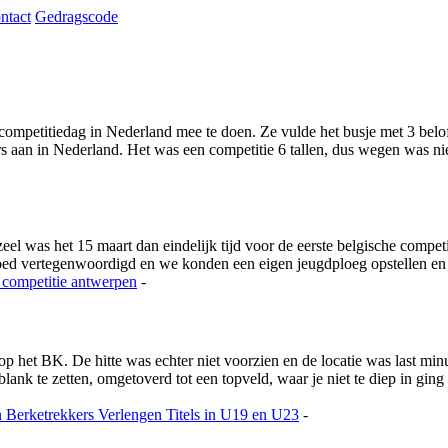
ntact
Gedragscode
ompetitiedag in Nederland mee te doen. Ze vulde het busje met 3 beloft
aan in Nederland. Het was een competitie 6 tallen, dus wegen was niet
 was het 15 maart dan eindelijk tijd voor de eerste belgische competi
goed vertegenwoordigd en we konden een eigen jeugdploeg opstellen e
 competitie
antwerpen
-
 op het BK. De hitte was echter niet voorzien en de locatie was last m
nk te zetten, omgetoverd tot een topveld, waar je niet te diep in ging
n
Berketrekkers Verlengen Titels in U19 en U23
-