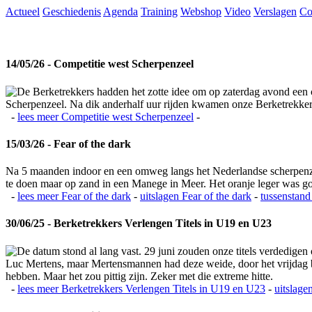
Actueel
Geschiedenis
Agenda
Training
Webshop
Video
Verslagen
Co
14/05/26 - Competitie west Scherpenzeel
De Berketrekkers hadden het zotte idee om op zaterdag avond een c
Scherpenzeel. Na dik anderhalf uur rijden kwamen onze Berketrekkers 
-
lees meer
Competitie west Scherpenzeel
-
15/03/26 - Fear of the dark
Na 5 maanden indoor en een omweg langs het Nederlandse scherpenzeel
te doen maar op zand in een Manege in Meer. Het oranje leger was 
-
lees meer
Fear of the dark
-
uitslagen
Fear of the dark
-
tussenstand
30/06/25 - Berketrekkers Verlengen Titels in U19 en U23
De datum stond al lang vast. 29 juni zouden onze titels verdedigen
Luc Mertens, maar Mertensmannen had deze weide, door het vrijdag bla
hebben. Maar het zou pittig zijn. Zeker met die extreme hitte.
-
lees meer
Berketrekkers Verlengen Titels in U19 en U23
-
uitslage