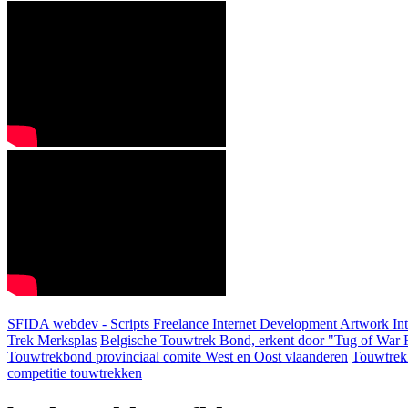
SFIDA webdev - Scripts Freelance Internet Development Artwork
In
Trek Merksplas
Belgische Touwtrek Bond, erkent door "Tug of War F
Touwtrekbond provinciaal comite West en Oost vlaanderen
Touwtrek
competitie touwtrekken