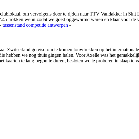
 clublokaal, om vervolgens door te rijden naar TTV Vandakker in Si
.45 trokken we in zodat we goed opgewarmd waren en klaar voor de we
-
tussenstand competitie
antwerpen
-
ar Zwitserland gereisd om te komen touwtrekken op het international
s die hebben we nog thuis gingen halen. Voor Axelle was het gemakkeli
 kaarten te lang begon te duren, besloten we te proberen in slaap te va