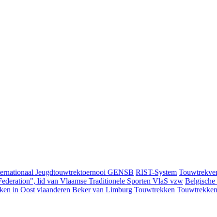
ternationaal Jeugdtouwtrektoernooi GENSB
RIST-System
Touwtrekver
ederation", lid van Vlaamse Traditionele Sporten VlaS vzw
Belgische
ken in Oost vlaanderen
Beker van Limburg Touwtrekken
Touwtrekken