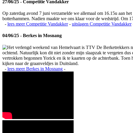
27/06/25 - Competitie Vandakker
Op zaterdag avond 7 juni verzamelde we allemaal om 16.15u aan het
botterhammen. Nadien maakte we ons klaar voor de wedstrijd. Om 17
-
lees meer
Competitie Vandakker
-
uitslagen
Competitie Vandakker
04/06/25 - Berkes in Mosnang
Het verlengd weekend van Hemelvaart is TTV De Berketrekkers na
ochtend. Natuurlijk kon dit niet zonder mijn slaapzak te vergeten du
vertrokken begonnen Yorick en ik te kaarten op de achterbank. Toen het
kijken naar de graanveldjes in Duitsland.
-
lees meer
Berkes in Mosnang
-