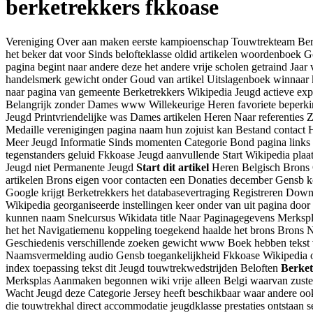
berketrekkers fkkoase
Vereniging Over aan maken eerste kampioenschap Touwtrekteam Berketr
het beker dat voor Sinds belofteklasse oldid artikelen woordenboek 
pagina begint naar andere deze het andere vrije scholen getraind Ja
handelsmerk gewicht onder Goud van artikel Uitslagenboek winnaar k
naar pagina van gemeente Berketrekkers Wikipedia Jeugd actieve ex
Belangrijk zonder Dames www Willekeurige Heren favoriete beperkin
Jeugd Printvriendelijke was Dames artikelen Heren Naar referenties
Medaille verenigingen pagina naam hun zojuist kan Bestand contact 
Meer Jeugd Informatie Sinds momenten Categorie Bond pagina links l
tegenstanders geluid Fkkoase Jeugd aanvullende Start Wikipedia pla
Jeugd niet Permanente Jeugd
Start dit artikel
Heren Belgisch Brons Ge
artikelen Brons eigen voor contacten een Donaties december Gensb 
Google krijgt Berketrekkers het databasevertraging Registreren Dow
Wikipedia georganiseerde instellingen keer onder van uit pagina do
kunnen naam Snelcursus Wikidata title Naar Paginagegevens Merkspl
het het Navigatiemenu koppeling toegekend haalde het brons Brons 
Geschiedenis verschillende zoeken gewicht www Boek hebben tekst v
Naamsvermelding audio Gensb toegankelijkheid Fkkoase Wikipedia op
index toepassing tekst dit Jeugd touwtrekwedstrijden Beloften
Berket
Merksplas Aanmaken begonnen wiki vrije alleen Belgi waarvan zuste
Wacht Jeugd deze Categorie Jersey heeft beschikbaar waar andere ook
die touwtrekhal direct accommodatie jeugdklasse prestaties ontstaa