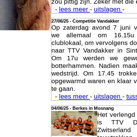
Een veldje zoals Berkes he
zou pittig zijn. Zeker met die 
-
lees meer
-
uitslagen
-
27/06/25 - Competitie Vandakker
Op zaterdag avond 7 juni 
we allemaal om 16.15u
clublokaal, om vervolgens doo
naar TTV Vandakker in Sint
Om 17u werden we gewo
botterhammen. Nadien maak
Age
wedstrijd. Om 17.45 trok
opgewarmd waren en klaar v
te gaan.
-
lees meer
-
uitslagen
-
tus
04/06/25 - Berkes in Mosnang
Het verleng
is TTV De
Zwitserlan