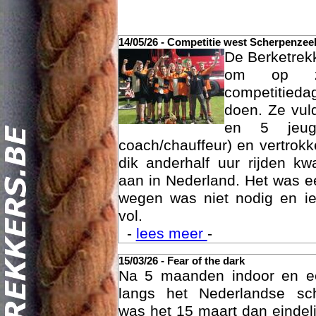
14/05/26 - Competitie west Scherpenzee
De Berketrek
om op za
competitied
doen. Ze vul
en 5 jeu
coach/chauffeur) en vertrok
dik anderhalf uur rijden k
Act
aan in Nederland. Het was ee
wegen was niet nodig en ie
vol.
-
lees meer
-
15/03/26 - Fear of the dark
Na 5 maanden indoor en 
langs het Nederlandse sc