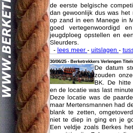
was het 15 maart dan eindelij
de eerste belgische compet
dan gewoonlijk dus was het 
op zand in een Manege in M
goed vertegenwoordigd e
jeugdploeg opstellen en e
Sleurders.
Geschi
-
lees meer
-
uitslagen
-
tus
30/06/25 - Berketrekkers Verlengen Titel
De datum sto
zouden onze 
BK. De hitte
en de locatie was last minut
Deze locatie was de paard
maar Mertensmannen had dez
blank te zetten, omgetoverd
niet te diep in ging en je 