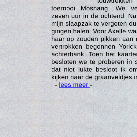
touwtrekken
toernooi Mosnang. We ve
zeven uur in de ochtend. Nat
mijn slaapzak te vergeten d
gingen halen. Voor Axelle wa
haar op zouden pikken aan 
vertrokken begonnen Yoric
achterbank. Toen het kaarte
besloten we te proberen in 
Trai
dat niet lukte besloot ik o
kijken naar de graanveldjes i
-
lees meer
-