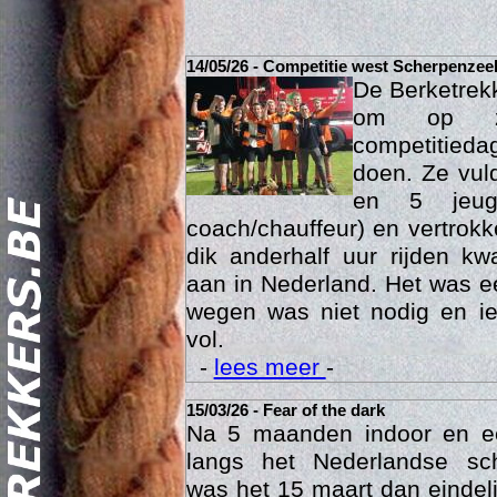
14/05/26 - Competitie west Scherpenzee
De Berketrek
om op za
competitied
doen. Ze vul
en 5 jeu
coach/chauffeur) en vertrok
dik anderhalf uur rijden k
Act
aan in Nederland. Het was ee
wegen was niet nodig en ie
vol.
-
lees meer
-
15/03/26 - Fear of the dark
Na 5 maanden indoor en 
langs het Nederlandse sc