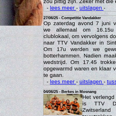
Een veldje zoals Berkes he
zou pittig zijn. Zeker met die 
-
lees meer
-
uitslagen
-
27/06/25 - Competitie Vandakker
Op zaterdag avond 7 juni 
we allemaal om 16.15u
clublokaal, om vervolgens doo
naar TTV Vandakker in Sint
Om 17u werden we gewo
botterhammen. Nadien maak
Age
wedstrijd. Om 17.45 trok
opgewarmd waren en klaar v
te gaan.
-
lees meer
-
uitslagen
-
tus
04/06/25 - Berkes in Mosnang
Het verleng
is TTV De
Zwitserlan