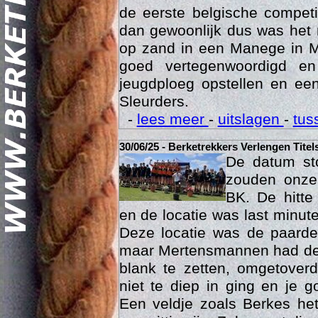
was het 15 maart dan eindelij
de eerste belgische compet
dan gewoonlijk dus was het 
op zand in een Manege in M
goed vertegenwoordigd e
jeugdploeg opstellen en e
Sleurders.
Geschi
-
lees meer
-
uitslagen
-
tus
30/06/25 - Berketrekkers Verlengen Titel
De datum sto
zouden onze 
BK. De hitte
en de locatie was last minut
Deze locatie was de paard
maar Mertensmannen had dez
blank te zetten, omgetoverd
niet te diep in ging en je 