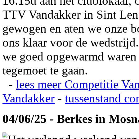
16.15u aan het clublokaal, 
TTV Vandakker in Sint Len
gewogen en aten we onze b
ons klaar voor de wedstrij
we goed opgewarmd waren e
tegemoet te gaan.
-
lees meer
Competitie Va
Vandakker
-
tussenstand co
04/06/25 - Berkes in Mos