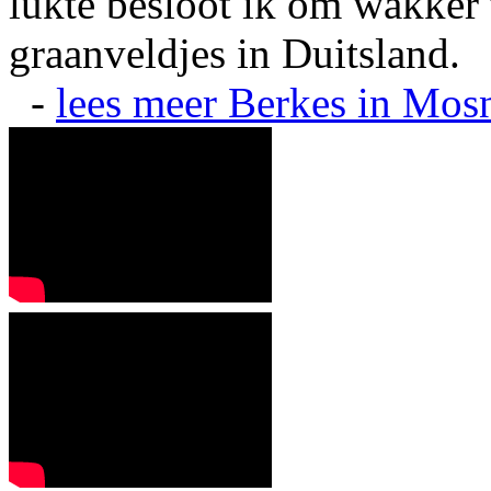
lukte besloot ik om wakker t
graanveldjes in Duitsland.
-
lees meer
Berkes in Mos