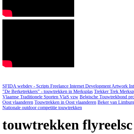
SFIDA webdev - Scripts Freelance Internet Development Artwork
In
"De Berketrekkers" - touwtrekken in Merksplas
Trekker Trek Merksp
Vlaamse Traditionele Sporten VlaS vzw
Belgische Touwtrekbond pro
Oost vlaanderen
Touwtrekken in Oost vlaanderen
Beker van Limbur
Nationale outdoor competitie touwtrekken
touwtrekken flyreelsc