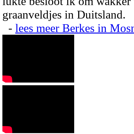
lukte besloot ik om wakker t
graanveldjes in Duitsland.
-
lees meer
Berkes in Mos