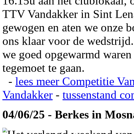
16.15u aan het clublokaal, 
TTV Vandakker in Sint Len
gewogen en aten we onze b
ons klaar voor de wedstrij
we goed opgewarmd waren e
tegemoet te gaan.
-
lees meer
Competitie Va
Vandakker
-
tussenstand co
04/06/25 - Berkes in Mos