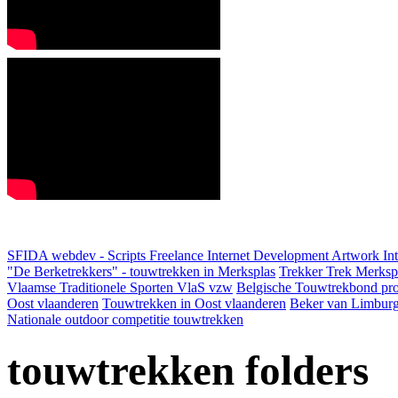
SFIDA webdev - Scripts Freelance Internet Development Artwork
In
"De Berketrekkers" - touwtrekken in Merksplas
Trekker Trek Merksp
Vlaamse Traditionele Sporten VlaS vzw
Belgische Touwtrekbond pro
Oost vlaanderen
Touwtrekken in Oost vlaanderen
Beker van Limbur
Nationale outdoor competitie touwtrekken
touwtrekken folders