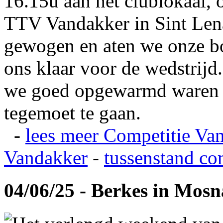
16.15u aan het clublokaal, 
TTV Vandakker in Sint Len
gewogen en aten we onze b
ons klaar voor de wedstrij
we goed opgewarmd waren e
tegemoet te gaan.
-
lees meer
Competitie Va
Vandakker
-
tussenstand co
04/06/25 - Berkes in Mos