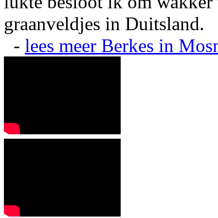
lukte besloot ik om wakker t
graanveldjes in Duitsland.
-
lees meer
Berkes in Mos