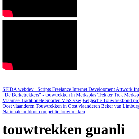
SFIDA webdev - Scripts Freelance Internet Development Artwork
In
"De Berketrekkers" - touwtrekken in Merksplas
Trekker Trek Merksp
Vlaamse Traditionele Sporten VlaS vzw
Belgische Touwtrekbond pro
Oost vlaanderen
Touwtrekken in Oost vlaanderen
Beker van Limbur
Nationale outdoor competitie touwtrekken
touwtrekken guanli