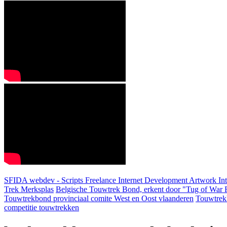
SFIDA webdev - Scripts Freelance Internet Development Artwork
In
Trek Merksplas
Belgische Touwtrek Bond, erkent door "Tug of War F
Touwtrekbond provinciaal comite West en Oost vlaanderen
Touwtrek
competitie touwtrekken