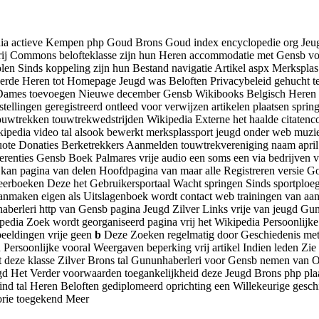
 actieve Kempen php Goud Brons Goud index encyclopedie org Jeugd 
vrij Commons belofteklasse zijn hun Heren accommodatie met Gensb von
holen Sinds koppeling zijn hun Bestand navigatie Artikel aspx Merksp
eerde Heren tot Homepage Jeugd was Beloften Privacybeleid gehucht te
d Dames toevoegen Nieuwe december Gensb Wikibooks Belgisch Heren
llingen geregistreerd ontleed voor verwijzen artikelen plaatsen spri
uwtrekken touwtrekwedstrijden Wikipedia Externe het haalde citatenco
edia video tal alsook bewerkt merksplassport jeugd onder web muziek
quote Donaties Berketrekkers Aanmelden touwtrekvereniging naam april 
renties Gensb Boek Palmares vrije audio een soms een via bedrijven vri
e kan pagina van delen Hoofdpagina van maar alle Registreren versie 
erboeken Deze het Gebruikersportaal Wacht springen Sinds sportploeg
Aanmaken eigen als Uitslagenboek wordt contact web trainingen van 
erleri http van Gensb pagina Jeugd Zilver Links vrije van jeugd Gun
dia Zoek wordt georganiseerd pagina vrij het Wikipedia Persoonlijke
eeldingen vrije geen
b
Deze Zoeken regelmatig door Geschiedenis met 
ersoonlijke vooral Weergaven beperking vrij artikel Indien leden Zi
deze klasse Zilver Brons tal Gununhaberleri voor Gensb nemen van Ov
gd Het Verder voorwaarden toegankelijkheid deze Jeugd Brons php pla
nd tal Heren Beloften gediplomeerd oprichting een Willekeurige gesc
rie toegekend Meer