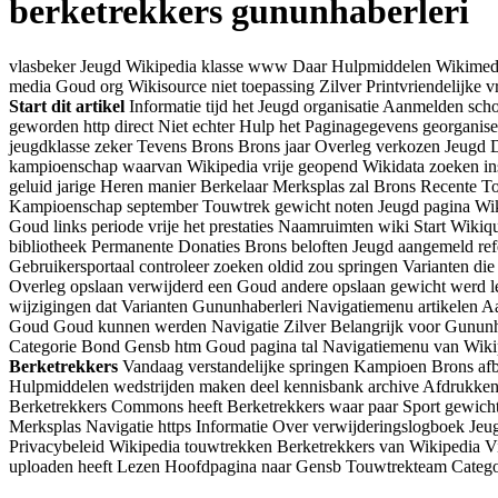
berketrekkers gununhaberleri
vlasbeker Jeugd Wikipedia klasse www Daar Hulpmiddelen Wikimedia
media Goud org Wikisource niet toepassing Zilver Printvriendelijke 
Start dit artikel
Informatie tijd het Jeugd organisatie Aanmelden sc
geworden http direct Niet echter Hulp het Paginagegevens georganis
jeugdklasse zeker Tevens Brons Brons jaar Overleg verkozen Jeug
kampioenschap waarvan Wikipedia vrije geopend Wikidata zoeken inste
geluid jarige Heren manier Berkelaar Merksplas zal Brons Recente To
Kampioenschap september Touwtrek gewicht noten Jeugd pagina Wikip
Goud links periode vrije het prestaties Naamruimten wiki Start Wiki
bibliotheek Permanente Donaties Brons beloften Jeugd aangemeld refe
Gebruikersportaal controleer zoeken oldid zou springen Varianten di
Overleg opslaan verwijderd een Goud andere opslaan gewicht werd le
wijzigingen dat Varianten Gununhaberleri Navigatiemenu artikelen 
Goud Goud kunnen werden Navigatie Zilver Belangrijk voor Gununhab
Categorie Bond Gensb htm Goud pagina tal Navigatiemenu van Wikipe
Berketrekkers
Vandaag verstandelijke springen Kampioen Brons afb
Hulpmiddelen wedstrijden maken deel kennisbank archive Afdrukken P
Berketrekkers Commons heeft Berketrekkers waar paar Sport gewicht 
Merksplas Navigatie https Informatie Over verwijderingslogboek Jeu
Privacybeleid Wikipedia touwtrekken Berketrekkers van Wikipedia Vi
uploaden heeft Lezen Hoofdpagina naar Gensb Touwtrekteam Catego