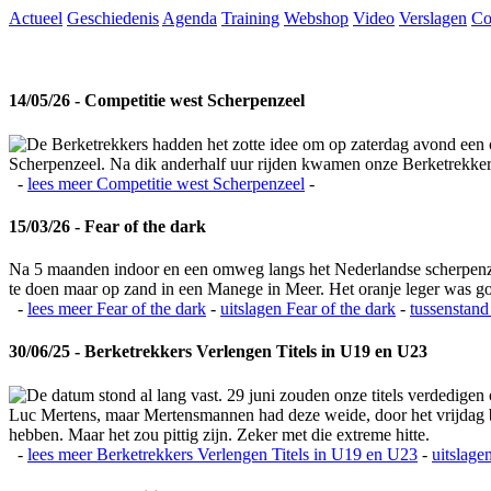
Actueel
Geschiedenis
Agenda
Training
Webshop
Video
Verslagen
Co
14/05/26 - Competitie west Scherpenzeel
De Berketrekkers hadden het zotte idee om op zaterdag avond een c
Scherpenzeel. Na dik anderhalf uur rijden kwamen onze Berketrekkers 
-
lees meer
Competitie west Scherpenzeel
-
15/03/26 - Fear of the dark
Na 5 maanden indoor en een omweg langs het Nederlandse scherpenzeel
te doen maar op zand in een Manege in Meer. Het oranje leger was 
-
lees meer
Fear of the dark
-
uitslagen
Fear of the dark
-
tussenstand
30/06/25 - Berketrekkers Verlengen Titels in U19 en U23
De datum stond al lang vast. 29 juni zouden onze titels verdedigen
Luc Mertens, maar Mertensmannen had deze weide, door het vrijdag bla
hebben. Maar het zou pittig zijn. Zeker met die extreme hitte.
-
lees meer
Berketrekkers Verlengen Titels in U19 en U23
-
uitslage