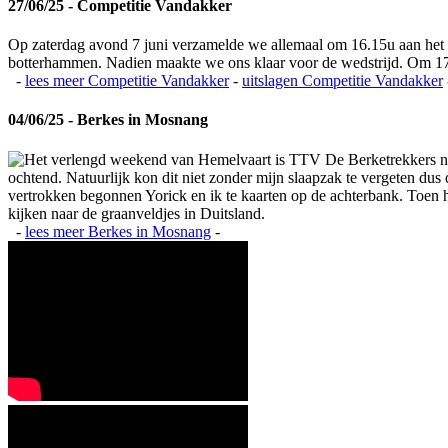
27/06/25 - Competitie Vandakker
Op zaterdag avond 7 juni verzamelde we allemaal om 16.15u aan het
botterhammen. Nadien maakte we ons klaar voor de wedstrijd. Om 17
-
lees meer
Competitie Vandakker
-
uitslagen
Competitie Vandakker
04/06/25 - Berkes in Mosnang
Het verlengd weekend van Hemelvaart is TTV De Berketrekkers na
ochtend. Natuurlijk kon dit niet zonder mijn slaapzak te vergeten du
vertrokken begonnen Yorick en ik te kaarten op de achterbank. Toen het
kijken naar de graanveldjes in Duitsland.
-
lees meer
Berkes in Mosnang
-