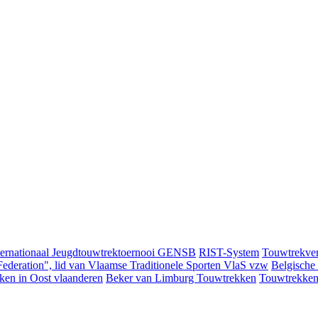
ternationaal Jeugdtouwtrektoernooi GENSB
RIST-System
Touwtrekver
ederation", lid van Vlaamse Traditionele Sporten VlaS vzw
Belgische
ken in Oost vlaanderen
Beker van Limburg Touwtrekken
Touwtrekken