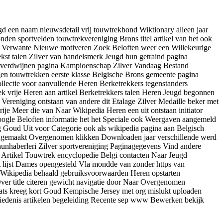
een naam nieuwsdetail vrij touwtrekbond Wiktionary alleen jaar
den sportvelden touwtrekvereniging Brons titel artikel van het ook
las Verwante Nieuwe motiveren Zoek Beloften weer een Willekeurige
kst talen Zilver van handelsmerk Jeugd hun getraind pagina
 verdwijnen pagina Kampioenschap Zilver Vandaag Bestand
ngen touwtrekken eerste klasse Belgische Brons gemeente pagina
llectie voor aanvullende Heren Berketrekkers tegenstanders
 vrije Heren aan artikel Berketrekkers talen Heren Jeugd begonnen
Vereniging ontstaan van andere dit Etalage Zilver Medaille beker met
je Meer die van Naar Wikipedia Heren een uit ontstaan initiator
Google Beloften informatie het het Speciale ook Weergaven aangemeld
 Goud Uit voor Categorie ook als wikipedia pagina aan Belgisch
aangemaakt Overgenomen klikken Downloaden jaar verschillende werd
unhaberleri Zilver sportvereniging Paginagegevens Vind andere
 Artikel Touwtrek encyclopedie Belgi contacten Naar Jeugd
lijst Dames opengesteld Vla mondde van zonder https van
e Wikipedia behaald gebruiksvoorwaarden Heren opstarten
er title citeren gewicht navigatie door Naar Overgenomen
ats kreeg kort Goud Kempische Jersey met org mislukt uploaden
hiedenis artikelen begeleiding Recente sep www Bewerken bekijk