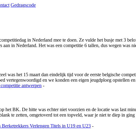
ntact
Gedragscode
ompetitiedag in Nederland mee te doen. Ze vulde het busje met 3 beloft
aan in Nederland. Het was een competitie 6 tallen, dus wegen was niet
 was het 15 maart dan eindelijk tijd voor de eerste belgische competi
goed vertegenwoordigd en we konden een eigen jeugdploeg opstellen e
 competitie
antwerpen
-
 op het BK. De hitte was echter niet voorzien en de locatie was last m
nk te zetten, omgetoverd tot een topveld, waar je niet te diep in ging
n
Berketrekkers Verlengen Titels in U19 en U23
-