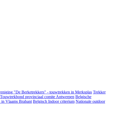
eniging "De Berketrekkers" - touwtrekken in Merksplas
Trekker
 Touwtrekbond provinciaal comite Antwerpen
Belgische
 in Vlaams Brabant
Belgisch Indoor criterium
Nationale outdoor