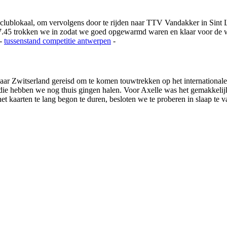
 clublokaal, om vervolgens door te rijden naar TTV Vandakker in Si
.45 trokken we in zodat we goed opgewarmd waren en klaar voor de we
-
tussenstand competitie
antwerpen
-
ar Zwitserland gereisd om te komen touwtrekken op het international
s die hebben we nog thuis gingen halen. Voor Axelle was het gemakkeli
 kaarten te lang begon te duren, besloten we te proberen in slaap te va