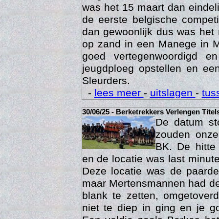
was het 15 maart dan eindelij
de eerste belgische compet
dan gewoonlijk dus was het 
op zand in een Manege in M
goed vertegenwoordigd e
jeugdploeg opstellen en e
Sleurders.
Geschi
-
lees meer
-
uitslagen
-
tus
30/06/25 - Berketrekkers Verlengen Titel
De datum sto
zouden onze 
BK. De hitte
en de locatie was last minut
Deze locatie was de paard
maar Mertensmannen had dez
blank te zetten, omgetoverd
niet te diep in ging en je 