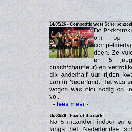
14/05/26 - Competitie west Scherpenzee
De Berketrek
om op za
competitied
doen. Ze vul
en 5 jeu
coach/chauffeur) en vertrok
dik anderhalf uur rijden k
Act
aan in Nederland. Het was ee
wegen was niet nodig en ie
vol.
-
lees meer
-
15/03/26 - Fear of the dark
Na 5 maanden indoor en 
langs het Nederlandse sc