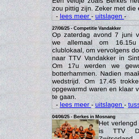
Een veldje zoals Berkes he
zou pittig zijn. Zeker met die 
-
lees meer
-
uitslagen
-
27/06/25 - Competitie Vandakker
Op zaterdag avond 7 juni 
we allemaal om 16.15u
clublokaal, om vervolgens doo
naar TTV Vandakker in Sint
Om 17u werden we gewo
botterhammen. Nadien maak
Age
wedstrijd. Om 17.45 trok
opgewarmd waren en klaar v
te gaan.
-
lees meer
-
uitslagen
-
tus
04/06/25 - Berkes in Mosnang
Het verleng
is TTV De
Zwitserlan