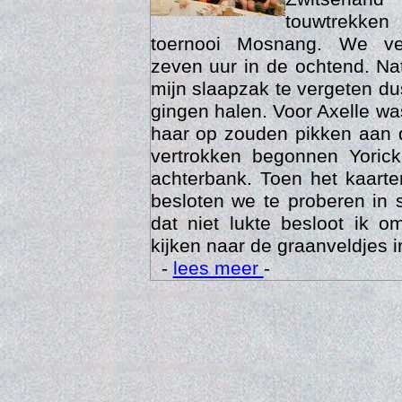
touwtrekken
toernooi Mosnang. We ve
zeven uur in de ochtend. Nat
mijn slaapzak te vergeten d
gingen halen. Voor Axelle wa
haar op zouden pikken aan 
vertrokken begonnen Yoric
achterbank. Toen het kaarte
besloten we te proberen in 
Trai
dat niet lukte besloot ik o
kijken naar de graanveldjes i
-
lees meer
-