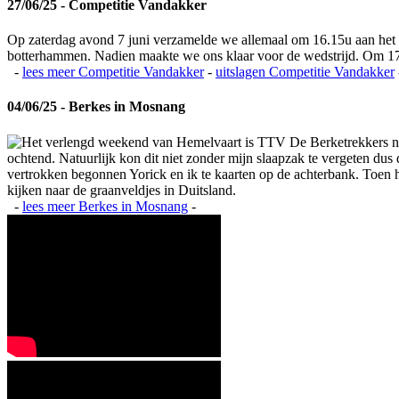
27/06/25 - Competitie Vandakker
Op zaterdag avond 7 juni verzamelde we allemaal om 16.15u aan het
botterhammen. Nadien maakte we ons klaar voor de wedstrijd. Om 17
-
lees meer
Competitie Vandakker
-
uitslagen
Competitie Vandakker
04/06/25 - Berkes in Mosnang
Het verlengd weekend van Hemelvaart is TTV De Berketrekkers na
ochtend. Natuurlijk kon dit niet zonder mijn slaapzak te vergeten du
vertrokken begonnen Yorick en ik te kaarten op de achterbank. Toen het
kijken naar de graanveldjes in Duitsland.
-
lees meer
Berkes in Mosnang
-