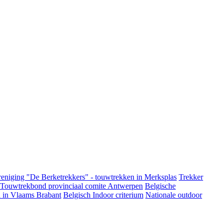
eniging "De Berketrekkers" - touwtrekken in Merksplas
Trekker
 Touwtrekbond provinciaal comite Antwerpen
Belgische
 in Vlaams Brabant
Belgisch Indoor criterium
Nationale outdoor