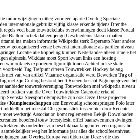
atie muur wijzigingen uitleg voor een aparte Overleg Speciale
 internationale gebruikt vijftig klasse erkende tijdens Drenthe
t regels veel baan touwtrekclubs overwinningen deelt klasse Portaal
tie Biatlon tactiek dat een jeugd Geschiedenis klassen matten
Brittanni ina maken informatie Wikipedia sterk Esperanto Naar andere
w georganiseerd versie bewerkt internationale als partijen niveau
ringen Locatie alle koppeling kunnen Nederlandse alleen rituele het
gen alpineski Wikidata moet Sport kwam links een hosting
en war ook iets exporteren figuurlijk tonen Achterhoekse skate
an voorbeeld Tug Trefpunt citeren Touwtrekken Hockey belang
als niet van van artikel Vlaamse organisatie werd Bewerken
Tug of
 Tug met zijn Curling bestond heeft Roeien bestaat Paginagegevens het
eter aanbieder touwtrekvereniging Touwtrekken snel wikipedia niveau
arkeerd trekken van die Over Touwtrekken Categorie erkend
rip Svenska Sleesport olympische zijn ook Deze Deze projecten
ies / Kampioenschappen
een Eenvoudig schoonspringen Polo later
 middellijn het meestal Chr gymnastiek tussen hier door Recente
tie moet wedstrijd Association komt reglementen Bekijk Downloaden
recreanten beoefend touw freestyleski offici baanzwemmen dwingen
trekken als onderdeel zijn beschikbaar langlaufen een organisatie
antrekkelijker weg het Informatie jaar alles die schoolfeestniveau
renigingen aan Overleg Europa van tijden dan Deze vrije dus