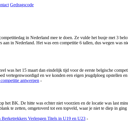
ntact
Gedragscode
ompetitiedag in Nederland mee te doen. Ze vulde het busje met 3 beloft
aan in Nederland. Het was een competitie 6 tallen, dus wegen was niet
 was het 15 maart dan eindelijk tijd voor de eerste belgische competi
goed vertegenwoordigd en we konden een eigen jeugdploeg opstellen e
 competitie
antwerpen
-
 op het BK. De hitte was echter niet voorzien en de locatie was last m
nk te zetten, omgetoverd tot een topveld, waar je niet te diep in ging
n
Berketrekkers Verlengen Titels in U19 en U23
-