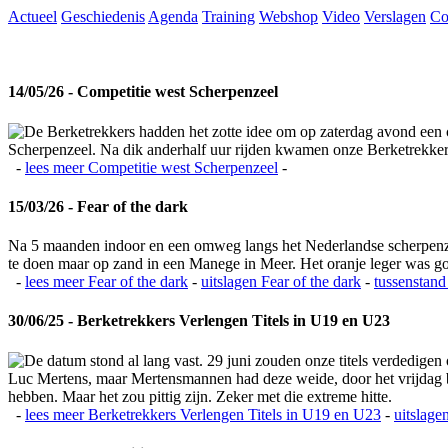
Actueel
Geschiedenis
Agenda
Training
Webshop
Video
Verslagen
Co
14/05/26 - Competitie west Scherpenzeel
De Berketrekkers hadden het zotte idee om op zaterdag avond een c
Scherpenzeel. Na dik anderhalf uur rijden kwamen onze Berketrekkers 
-
lees meer
Competitie west Scherpenzeel
-
15/03/26 - Fear of the dark
Na 5 maanden indoor en een omweg langs het Nederlandse scherpenzeel
te doen maar op zand in een Manege in Meer. Het oranje leger was 
-
lees meer
Fear of the dark
-
uitslagen
Fear of the dark
-
tussenstand
30/06/25 - Berketrekkers Verlengen Titels in U19 en U23
De datum stond al lang vast. 29 juni zouden onze titels verdedigen
Luc Mertens, maar Mertensmannen had deze weide, door het vrijdag bla
hebben. Maar het zou pittig zijn. Zeker met die extreme hitte.
-
lees meer
Berketrekkers Verlengen Titels in U19 en U23
-
uitslage