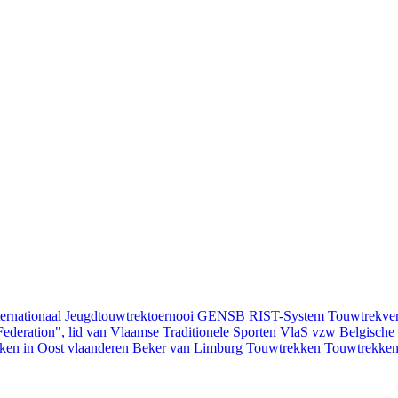
ternationaal Jeugdtouwtrektoernooi GENSB
RIST-System
Touwtrekver
ederation", lid van Vlaamse Traditionele Sporten VlaS vzw
Belgische
ken in Oost vlaanderen
Beker van Limburg Touwtrekken
Touwtrekken