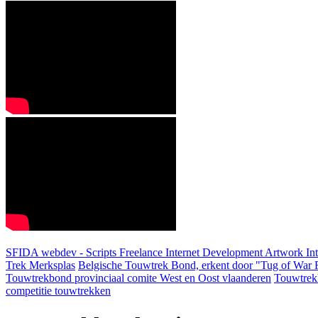
SFIDA webdev - Scripts Freelance Internet Development Artwork
In
Trek Merksplas
Belgische Touwtrek Bond, erkent door "Tug of War F
Touwtrekbond provinciaal comite West en Oost vlaanderen
Touwtrek
competitie touwtrekken