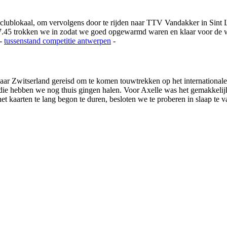
 clublokaal, om vervolgens door te rijden naar TTV Vandakker in Si
.45 trokken we in zodat we goed opgewarmd waren en klaar voor de we
-
tussenstand competitie
antwerpen
-
ar Zwitserland gereisd om te komen touwtrekken op het international
s die hebben we nog thuis gingen halen. Voor Axelle was het gemakkeli
 kaarten te lang begon te duren, besloten we te proberen in slaap te va