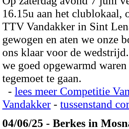
Op zaterdag avond 7 juni v
16.15u aan het clublokaal, 
TTV Vandakker in Sint Len
gewogen en aten we onze b
ons klaar voor de wedstrij
we goed opgewarmd waren e
tegemoet te gaan.
-
lees meer
Competitie Va
Vandakker
-
tussenstand co
04/06/25 - Berkes in Mos