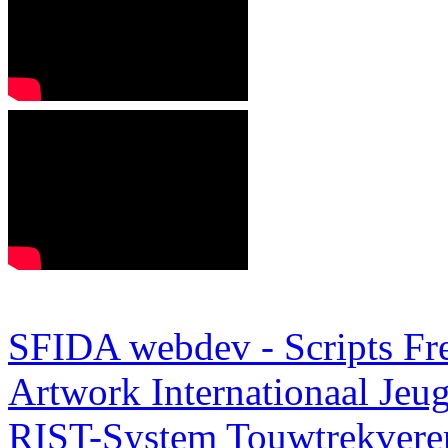
SFIDA webdev - Scripts Fr
Artwork
Internationaal Je
RIST-System
Touwtrekveren