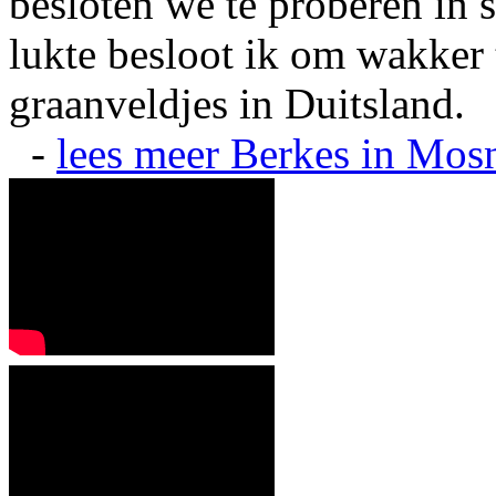
besloten we te proberen in s
lukte besloot ik om wakker t
graanveldjes in Duitsland.
-
lees meer
Berkes in Mos