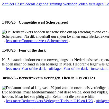
Actueel
Geschiedenis
Agenda
Training
Webshop
Video
Verslagen
Co
14/05/26 - Competitie west Scherpenzeel
De Berketrekkers hadden het zotte idee om op zaterdag avond een c
Scherpenzeel. Na dik anderhalf uur rijden kwamen onze Berketrekkers 
-
lees meer
Competitie west Scherpenzeel
-
15/03/26 - Fear of the dark
Na 5 maanden indoor en een omweg langs het Nederlandse scherpenzeel
te doen maar op zand in een Manege in Meer. Het oranje leger was 
-
lees meer
Fear of the dark
-
uitslagen
Fear of the dark
-
tussenstand
30/06/25 - Berketrekkers Verlengen Titels in U19 en U23
De datum stond al lang vast. 29 juni zouden onze titels verdedigen
Luc Mertens, maar Mertensmannen had deze weide, door het vrijdag bla
hebben. Maar het zou pittig zijn. Zeker met die extreme hitte.
-
lees meer
Berketrekkers Verlengen Titels in U19 en U23
-
uitslage