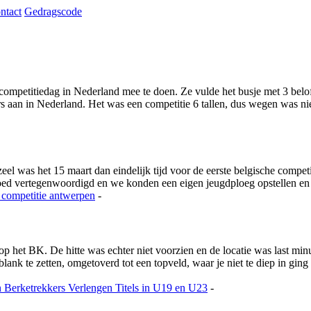
ntact
Gedragscode
ompetitiedag in Nederland mee te doen. Ze vulde het busje met 3 beloft
aan in Nederland. Het was een competitie 6 tallen, dus wegen was niet
 was het 15 maart dan eindelijk tijd voor de eerste belgische competi
goed vertegenwoordigd en we konden een eigen jeugdploeg opstellen e
 competitie
antwerpen
-
 op het BK. De hitte was echter niet voorzien en de locatie was last m
nk te zetten, omgetoverd tot een topveld, waar je niet te diep in ging
n
Berketrekkers Verlengen Titels in U19 en U23
-