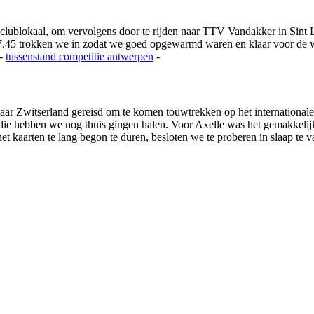
 clublokaal, om vervolgens door te rijden naar TTV Vandakker in Si
.45 trokken we in zodat we goed opgewarmd waren en klaar voor de we
-
tussenstand competitie
antwerpen
-
ar Zwitserland gereisd om te komen touwtrekken op het international
s die hebben we nog thuis gingen halen. Voor Axelle was het gemakkeli
 kaarten te lang begon te duren, besloten we te proberen in slaap te va