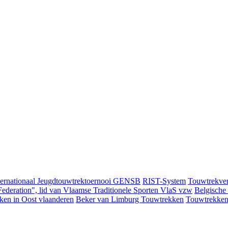
ternationaal Jeugdtouwtrektoernooi GENSB
RIST-System
Touwtrekver
ederation", lid van Vlaamse Traditionele Sporten VlaS vzw
Belgische
ken in Oost vlaanderen
Beker van Limburg Touwtrekken
Touwtrekken