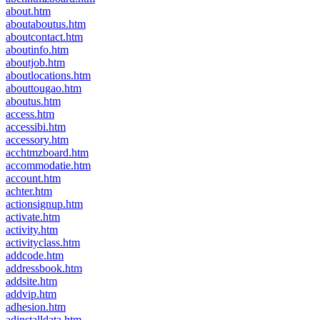
about.htm
aboutaboutus.htm
aboutcontact.htm
aboutinfo.htm
aboutjob.htm
aboutlocations.htm
abouttougao.htm
aboutus.htm
access.htm
accessibi.htm
accessory.htm
acchtmzboard.htm
accommodatie.htm
account.htm
achter.htm
actionsignup.htm
activate.htm
activity.htm
activityclass.htm
addcode.htm
addressbook.htm
addsite.htm
addvip.htm
adhesion.htm
adinstalldata.htm