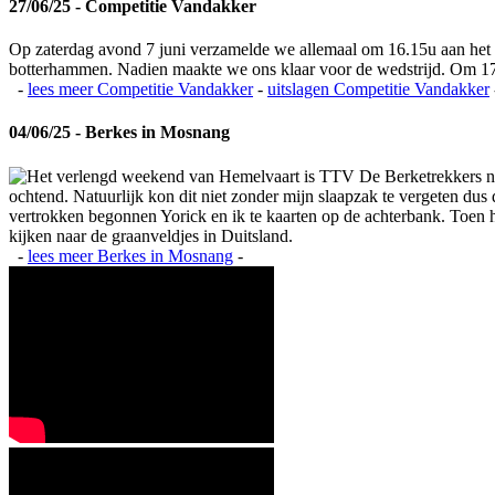
27/06/25 - Competitie Vandakker
Op zaterdag avond 7 juni verzamelde we allemaal om 16.15u aan het
botterhammen. Nadien maakte we ons klaar voor de wedstrijd. Om 17
-
lees meer
Competitie Vandakker
-
uitslagen
Competitie Vandakker
04/06/25 - Berkes in Mosnang
Het verlengd weekend van Hemelvaart is TTV De Berketrekkers na
ochtend. Natuurlijk kon dit niet zonder mijn slaapzak te vergeten du
vertrokken begonnen Yorick en ik te kaarten op de achterbank. Toen het
kijken naar de graanveldjes in Duitsland.
-
lees meer
Berkes in Mosnang
-