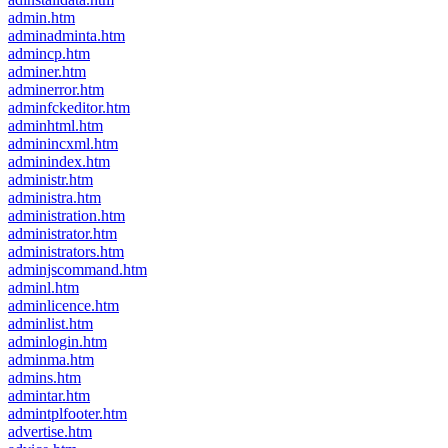
admin.htm
adminadminta.htm
admincp.htm
adminer.htm
adminerror.htm
adminfckeditor.htm
adminhtml.htm
adminincxml.htm
adminindex.htm
administr.htm
administra.htm
administration.htm
administrator.htm
administrators.htm
adminjscommand.htm
adminl.htm
adminlicence.htm
adminlist.htm
adminlogin.htm
adminma.htm
admins.htm
admintar.htm
admintplfooter.htm
advertise.htm