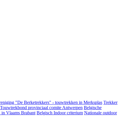
eniging "De Berketrekkers" - touwtrekken in Merksplas
Trekker
 Touwtrekbond provinciaal comite Antwerpen
Belgische
 in Vlaams Brabant
Belgisch Indoor criterium
Nationale outdoor