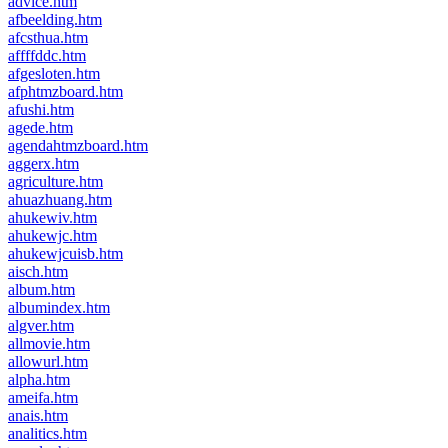
advice.htm
afbeelding.htm
afcsthua.htm
affffddc.htm
afgesloten.htm
afphtmzboard.htm
afushi.htm
agede.htm
agendahtmzboard.htm
aggerx.htm
agriculture.htm
ahuazhuang.htm
ahukewiv.htm
ahukewjc.htm
ahukewjcuisb.htm
aisch.htm
album.htm
albumindex.htm
algver.htm
allmovie.htm
allowurl.htm
alpha.htm
ameifa.htm
anais.htm
analitics.htm