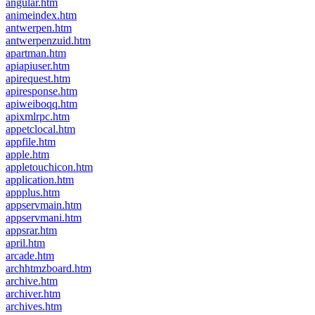
angular.htm
animeindex.htm
antwerpen.htm
antwerpenzuid.htm
apartman.htm
apiapiuser.htm
apirequest.htm
apiresponse.htm
apiweiboqq.htm
apixmlrpc.htm
appetclocal.htm
appfile.htm
apple.htm
appletouchicon.htm
application.htm
appplus.htm
appservmain.htm
appservmani.htm
appsrar.htm
april.htm
arcade.htm
archhtmzboard.htm
archive.htm
archiver.htm
archives.htm