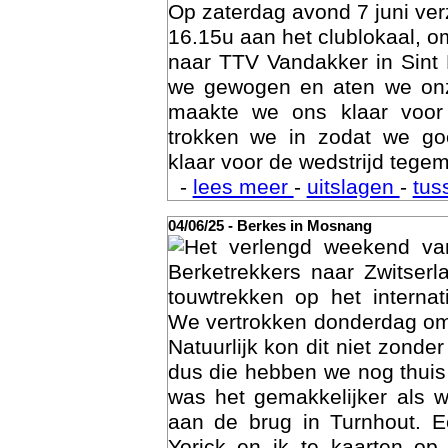
Op zaterdag avond 7 juni ve
16.15u aan het clublokaal, o
naar TTV Vandakker in Sint
we gewogen en aten we on
maakte we ons klaar voor
trokken we in zodat we g
klaar voor de wedstrijd tegem
-
lees meer
-
uitslagen
-
tus
04/06/25 - Berkes in Mosnang
Het verlengd weekend va
Age
Berketrekkers naar Zwitser
touwtrekken op het interna
We vertrokken donderdag om
Natuurlijk kon dit niet zonde
dus die hebben we nog thuis
was het gemakkelijker als 
aan de brug in Turnhout. 
Yorick en ik te kaarten op