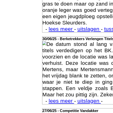
gras te doen maar op zand i
oranje leger was goed vert
een eigen jeugdploeg opste
Hoekse Sleurders.
-
lees meer
-
uitslagen
-
tus
30/06/25 - Berketrekkers Verlengen Titel
De datum stond al lang v
Geschi
titels verdedigen op het BK
voorzien en de locatie was l
verhuist. Deze locatie was
Mertens, maar Mertensmann
het vrijdag blank te zetten, 
waar je niet te diep in gi
stappen. Een veldje zoals 
Maar het zou pittig zijn. Zeke
-
lees meer
-
uitslagen
-
27/06/25 - Competitie Vandakker