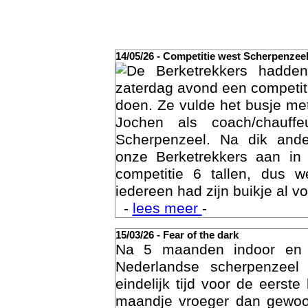
14/05/26 - Competitie west Scherpenzee
De Berketrekkers hadde
zaterdag avond een competit
doen. Ze vulde het busje met
Jochen als coach/chauffe
Scherpenzeel. Na dik ande
onze Berketrekkers aan in
competitie 6 tallen, dus 
Act
iedereen had zijn buikje al vo
-
lees meer
-
15/03/26 - Fear of the dark
Na 5 maanden indoor en
Nederlandse scherpenzee
eindelijk tijd voor de eerst
maandje vroeger dan gewoon