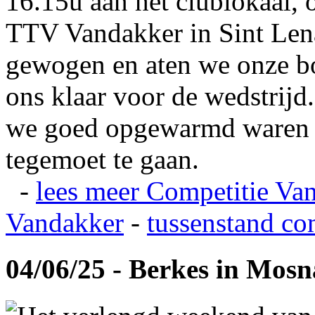
16.15u aan het clublokaal, 
TTV Vandakker in Sint Len
gewogen en aten we onze b
ons klaar voor de wedstrij
we goed opgewarmd waren e
tegemoet te gaan.
-
lees meer
Competitie Va
Vandakker
-
tussenstand co
04/06/25 - Berkes in Mos