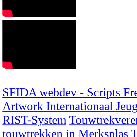
SFIDA webdev - Scripts Fr
Artwork
Internationaal Je
RIST-System
Touwtrekveren
touwtrekken in Merksplas
T