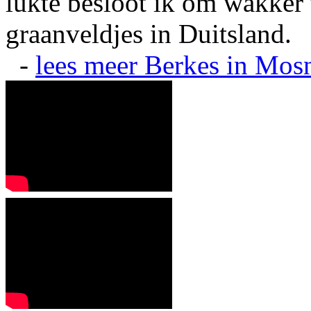
lukte besloot ik om wakker t
graanveldjes in Duitsland.
-
lees meer
Berkes in Mos