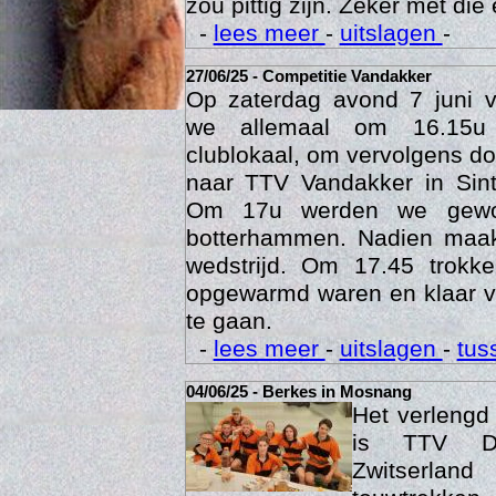
Een veldje zoals Berkes he
zou pittig zijn. Zeker met die 
-
lees meer
-
uitslagen
-
27/06/25 - Competitie Vandakker
Op zaterdag avond 7 juni 
we allemaal om 16.15u
clublokaal, om vervolgens doo
naar TTV Vandakker in Sint
Om 17u werden we gewo
botterhammen. Nadien maak
Age
wedstrijd. Om 17.45 trok
opgewarmd waren en klaar v
te gaan.
-
lees meer
-
uitslagen
-
tus
04/06/25 - Berkes in Mosnang
Het verleng
is TTV De
Zwitserlan