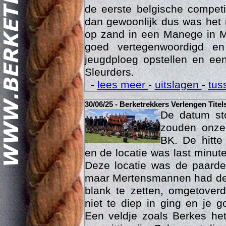
was het 15 maart dan eindelij
de eerste belgische compet
dan gewoonlijk dus was het 
op zand in een Manege in M
goed vertegenwoordigd e
jeugdploeg opstellen en e
Sleurders.
Geschi
-
lees meer
-
uitslagen
-
tus
30/06/25 - Berketrekkers Verlengen Titel
De datum sto
zouden onze 
BK. De hitte
en de locatie was last minut
Deze locatie was de paard
maar Mertensmannen had dez
blank te zetten, omgetoverd
niet te diep in ging en je 