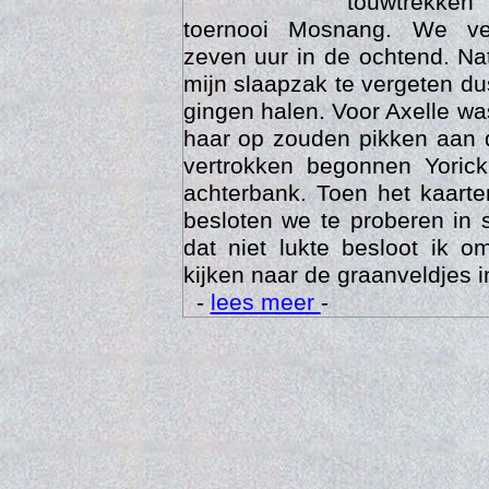
touwtrekken
toernooi Mosnang. We ve
zeven uur in de ochtend. Nat
mijn slaapzak te vergeten d
gingen halen. Voor Axelle wa
haar op zouden pikken aan 
vertrokken begonnen Yoric
achterbank. Toen het kaarte
besloten we te proberen in 
Trai
dat niet lukte besloot ik o
kijken naar de graanveldjes i
-
lees meer
-