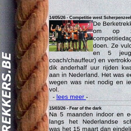
14/05/26 - Competitie west Scherpenzee
De Berketrek
om op za
competitied
doen. Ze vul
en 5 jeu
coach/chauffeur) en vertrok
dik anderhalf uur rijden k
Act
aan in Nederland. Het was ee
wegen was niet nodig en ie
vol.
-
lees meer
-
15/03/26 - Fear of the dark
Na 5 maanden indoor en 
langs het Nederlandse sc