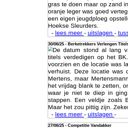
gras te doen maar op zand i
oranje leger was goed vert
een eigen jeugdploeg opste
Hoekse Sleurders.
-
lees meer
-
uitslagen
-
tus
30/06/25 - Berketrekkers Verlengen Titel
De datum stond al lang v
Geschi
titels verdedigen op het BK
voorzien en de locatie was l
verhuist. Deze locatie was
Mertens, maar Mertensmann
het vrijdag blank te zetten, 
waar je niet te diep in gi
stappen. Een veldje zoals 
Maar het zou pittig zijn. Zeke
-
lees meer
-
uitslagen
-
27/06/25 - Competitie Vandakker