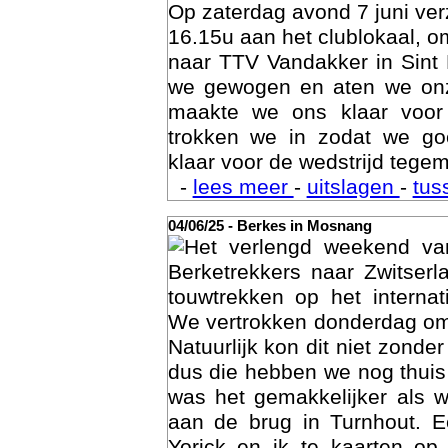
Op zaterdag avond 7 juni ve
16.15u aan het clublokaal, o
naar TTV Vandakker in Sint
we gewogen en aten we on
maakte we ons klaar voor
trokken we in zodat we g
klaar voor de wedstrijd tegem
-
lees meer
-
uitslagen
-
tus
04/06/25 - Berkes in Mosnang
Het verlengd weekend va
Age
Berketrekkers naar Zwitser
touwtrekken op het interna
We vertrokken donderdag om
Natuurlijk kon dit niet zonde
dus die hebben we nog thuis
was het gemakkelijker als 
aan de brug in Turnhout. 
Yorick en ik te kaarten op