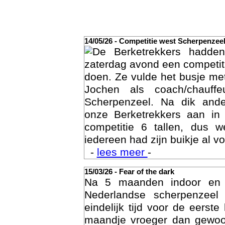
14/05/26 - Competitie west Scherpenzee
De Berketrekkers hadde
zaterdag avond een competit
doen. Ze vulde het busje met
Jochen als coach/chauffe
Scherpenzeel. Na dik ande
onze Berketrekkers aan in
competitie 6 tallen, dus 
Act
iedereen had zijn buikje al vo
-
lees meer
-
15/03/26 - Fear of the dark
Na 5 maanden indoor en
Nederlandse scherpenzee
eindelijk tijd voor de eerst
maandje vroeger dan gewoon