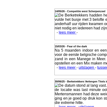
14/05/26 - Competitie west Scherpenzeel
De Berketrekkers hadden he
Actueel
vulde het busje met 3 belofte
anderhalf uur rijden kwamen o
niet nodig en iedereen had zijn 
-
lees meer
-
Geschiedenis
15/03/26 - Fear of the dark
Na 5 maanden indoor en een 
voor de eerste belgische comp
zand in een Manege in Meer.
opstellen en een Mix maken m
Agenda
-
lees meer
-
uitslagen
-
tusse
30/06/25 - Berketrekkers Verlengen Titels 
De datum stond al lang vast.
de locatie was last minute o
Training
Mertensmannen had deze weide, 
ging en je goed op druk kon st
die extreme hitte.
-
lees meer
-
uitslagen
-