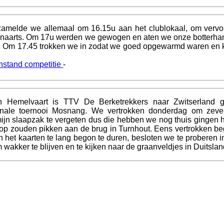
zamelde we allemaal om 16.15u aan het clublokaal, om vervol
Lenaarts. Om 17u werden we gewogen en aten we onze botterh
d. Om 17.45 trokken we in zodat we goed opgewarmd waren en k
nstand competitie
-
 Hemelvaart is TTV De Berketrekkers naar Zwitserland 
ionale toernooi Mosnang. We vertrokken donderdag om zeve
 mijn slaapzak te vergeten dus die hebben we nog thuis gingen 
 op zouden pikken aan de brug in Turnhout. Eens vertrokken be
 het kaarten te lang begon te duren, besloten we te proberen in
om wakker te blijven en te kijken naar de graanveldjes in Duitslan