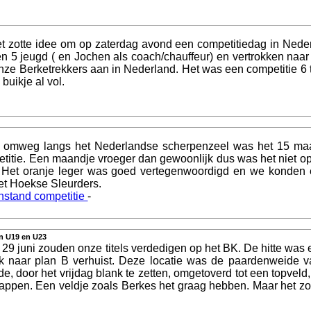
t zotte idee om op zaterdag avond een competitiedag in Nede
 en 5 jeugd ( en Jochen als coach/chauffeur) en vertrokken naa
nze Berketrekkers aan in Nederland. Het was een competitie 6
buikje al vol.
omweg langs het Nederlandse scherpenzeel was het 15 maart 
etitie. Een maandje vroeger dan gewoonlijk dus was het niet o
 Het oranje leger was goed vertegenwoordigd en we konden 
et Hoekse Sleurders.
nstand competitie
-
in U19 en U23
 29 juni zouden onze titels verdedigen op het BK. De hitte was 
ok naar plan B verhuist. Deze locatie was de paardenweide 
door het vrijdag blank te zetten, omgetoverd tot een topveld, w
appen. Een veldje zoals Berkes het graag hebben. Maar het zou 