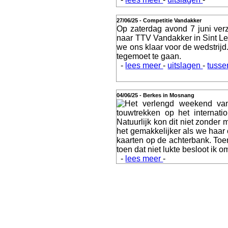
Webshop
27/06/25 - Competitie Vandakker
Op zaterdag avond 7 juni ver
naar TTV Vandakker in Sint 
we ons klaar voor de wedstrij
tegemoet te gaan.
-
lees meer
-
uitslagen
-
tusse
Video
04/06/25 - Berkes in Mosnang
Het verlengd weekend van
touwtrekken op het internat
Natuurlijk kon dit niet zonder
Verslagen
het gemakkelijker als we haar
kaarten op de achterbank. Toen
toen dat niet lukte besloot ik 
-
lees meer
-
Contact