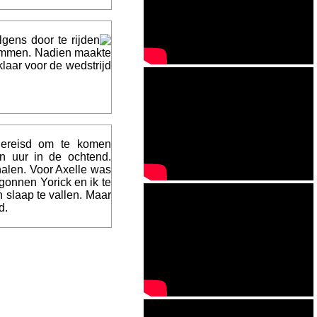
gens door te rijden
ammen. Nadien maakte
laar voor de wedstrijd
gereisd om te komen
n uur in de ochtend.
halen. Voor Axelle was
gonnen Yorick en ik te
 slaap te vallen. Maar
d.