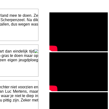
rland mee te doen. Ze
r Scherpenzeel. Na dik
 tallen, dus wegen was
dan eindelijk tijd
p gras te doen maar op
een eigen jeugdploeg
echter niet voorzien en
van Luc Mertens, maar
aar je niet te diep in
pittig zijn. Zeker met