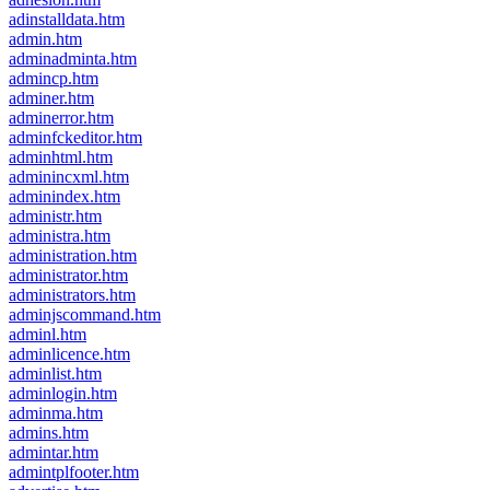
adinstalldata.htm
admin.htm
adminadminta.htm
admincp.htm
adminer.htm
adminerror.htm
adminfckeditor.htm
adminhtml.htm
adminincxml.htm
adminindex.htm
administr.htm
administra.htm
administration.htm
administrator.htm
administrators.htm
adminjscommand.htm
adminl.htm
adminlicence.htm
adminlist.htm
adminlogin.htm
adminma.htm
admins.htm
admintar.htm
admintplfooter.htm