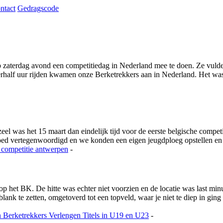
ntact
Gedragscode
 zaterdag avond een competitiedag in Nederland mee te doen. Ze vulde h
rhalf uur rijden kwamen onze Berketrekkers aan in Nederland. Het was 
 was het 15 maart dan eindelijk tijd voor de eerste belgische competi
goed vertegenwoordigd en we konden een eigen jeugdploeg opstellen e
 competitie
antwerpen
-
 op het BK. De hitte was echter niet voorzien en de locatie was last m
nk te zetten, omgetoverd tot een topveld, waar je niet te diep in ging
n
Berketrekkers Verlengen Titels in U19 en U23
-