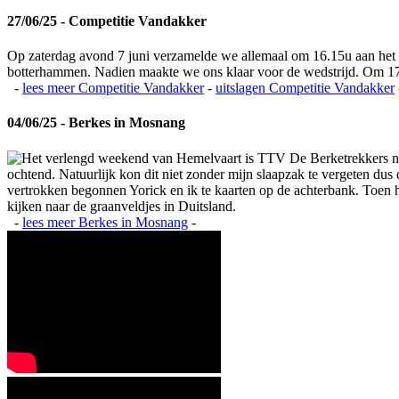
27/06/25 - Competitie Vandakker
Op zaterdag avond 7 juni verzamelde we allemaal om 16.15u aan het
botterhammen. Nadien maakte we ons klaar voor de wedstrijd. Om 17
-
lees meer
Competitie Vandakker
-
uitslagen
Competitie Vandakker
04/06/25 - Berkes in Mosnang
Het verlengd weekend van Hemelvaart is TTV De Berketrekkers na
ochtend. Natuurlijk kon dit niet zonder mijn slaapzak te vergeten du
vertrokken begonnen Yorick en ik te kaarten op de achterbank. Toen het
kijken naar de graanveldjes in Duitsland.
-
lees meer
Berkes in Mosnang
-