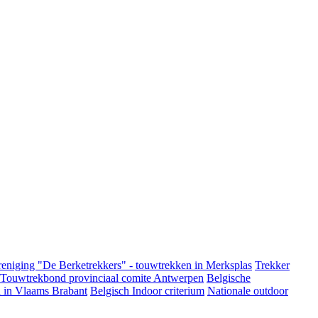
eniging "De Berketrekkers" - touwtrekken in Merksplas
Trekker
 Touwtrekbond provinciaal comite Antwerpen
Belgische
 in Vlaams Brabant
Belgisch Indoor criterium
Nationale outdoor