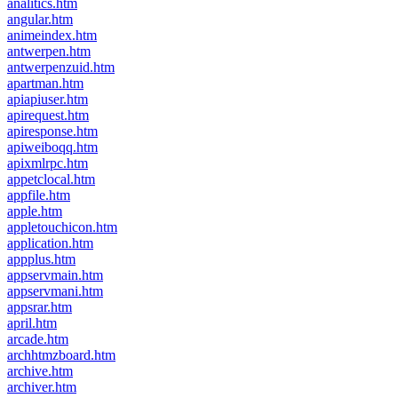
analitics.htm
angular.htm
animeindex.htm
antwerpen.htm
antwerpenzuid.htm
apartman.htm
apiapiuser.htm
apirequest.htm
apiresponse.htm
apiweiboqq.htm
apixmlrpc.htm
appetclocal.htm
appfile.htm
apple.htm
appletouchicon.htm
application.htm
appplus.htm
appservmain.htm
appservmani.htm
appsrar.htm
april.htm
arcade.htm
archhtmzboard.htm
archive.htm
archiver.htm