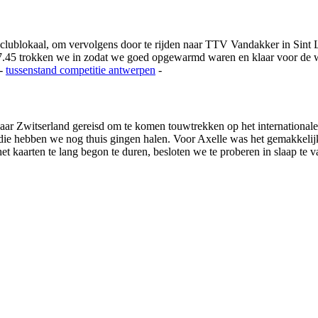
 clublokaal, om vervolgens door te rijden naar TTV Vandakker in Si
.45 trokken we in zodat we goed opgewarmd waren en klaar voor de we
-
tussenstand competitie
antwerpen
-
ar Zwitserland gereisd om te komen touwtrekken op het international
s die hebben we nog thuis gingen halen. Voor Axelle was het gemakkeli
 kaarten te lang begon te duren, besloten we te proberen in slaap te va