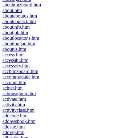
abenhtmzboard.htm
about.htm
aboutaboutus.htm
aboutcontact.htm
aboutinfo.htm
aboutjob.htm
aboutlocations.htm
abouttougao.htm
aboutus.htm
access.htm
accessibi.htm
accessory.htm
acchtmzboard.htm
accommodatie.htm
account.htm
achter.htm
actionsignup.htm
activate.htm
activity.htm
activityclass.htm
addcode.htm
addressbook.htm
addsite.htm
addvip.htm
adhesion.htm