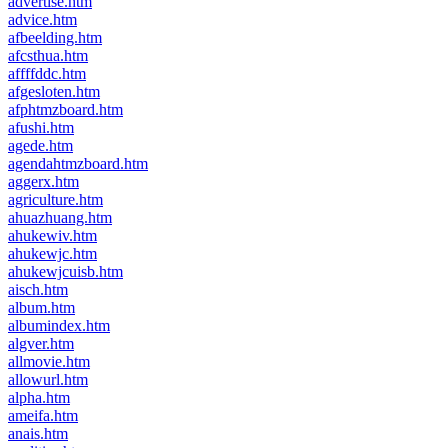
advertise.htm
advice.htm
afbeelding.htm
afcsthua.htm
affffddc.htm
afgesloten.htm
afphtmzboard.htm
afushi.htm
agede.htm
agendahtmzboard.htm
aggerx.htm
agriculture.htm
ahuazhuang.htm
ahukewiv.htm
ahukewjc.htm
ahukewjcuisb.htm
aisch.htm
album.htm
albumindex.htm
algver.htm
allmovie.htm
allowurl.htm
alpha.htm
ameifa.htm
anais.htm