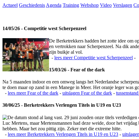
Actueel
Geschiedenis
Agenda
Training
Webshop
Video
Verslagen
Co
14/05/26 - Competitie west Scherpenzeel
De Berketrekkers hadden het zotte idee om op
en vertrokken naar Scherpenzeel. Na dik ande
zijn buikje al vol.
-
lees meer
Competitie west Scherpenzeel
-
15/03/26 - Fear of the dark
Na 5 maanden indoor en een omweg langs het Nederlandse scherpenzeel
te doen maar op zand in een Manege in Meer. Het oranje leger was 
-
lees meer
Fear of the dark
-
uitslagen
Fear of the dark
-
tussenstand
30/06/25 - Berketrekkers Verlengen Titels in U19 en U23
De datum stond al lang vast. 29 juni zouden onze titels verdedigen
Luc Mertens, maar Mertensmannen had deze weide, door het vrijdag bla
hebben. Maar het zou pittig zijn. Zeker met die extreme hitte.
-
lees meer
Berketrekkers Verlengen Titels in U19 en U23
-
uitslage