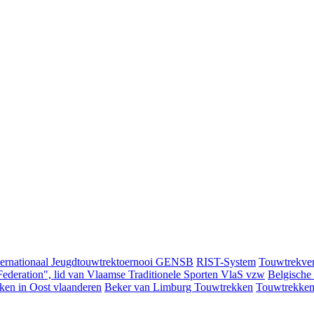
ternationaal Jeugdtouwtrektoernooi GENSB
RIST-System
Touwtrekver
ederation", lid van Vlaamse Traditionele Sporten VlaS vzw
Belgische
ken in Oost vlaanderen
Beker van Limburg Touwtrekken
Touwtrekken