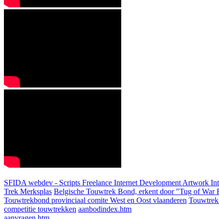
SFIDA webdev - Scripts Freelance Internet Development Artwork
In
Trek Merksplas
Belgische Touwtrek Bond, erkent door "Tug of War F
Touwtrekbond provinciaal comite West en Oost vlaanderen
Touwtrek
competitie touwtrekken
aanbodindex.htm
aanvragen.htm