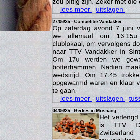
Een veldje zoals Berkes he
zou pittig zijn. Zeker met die 
-
lees meer
-
uitslagen
-
27/06/25 - Competitie Vandakker
Op zaterdag avond 7 juni 
we allemaal om 16.15u
clublokaal, om vervolgens doo
naar TTV Vandakker in Sint
Om 17u werden we gewo
botterhammen. Nadien maak
Age
wedstrijd. Om 17.45 trok
opgewarmd waren en klaar v
te gaan.
-
lees meer
-
uitslagen
-
tus
04/06/25 - Berkes in Mosnang
Het verleng
is TTV De
Zwitserlan