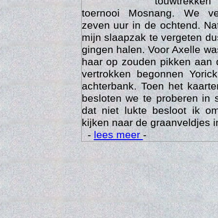
touwtrekken
toernooi Mosnang. We ve
zeven uur in de ochtend. Nat
mijn slaapzak te vergeten d
gingen halen. Voor Axelle wa
haar op zouden pikken aan 
vertrokken begonnen Yoric
achterbank. Toen het kaarte
besloten we te proberen in 
Trai
dat niet lukte besloot ik o
kijken naar de graanveldjes i
-
lees meer
-