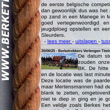
was het 15 maart dan eindelij
de eerste belgische compet
dan gewoonlijk dus was het 
op zand in een Manege in M
goed vertegenwoordigd e
jeugdploeg opstellen en e
Sleurders.
Geschi
-
lees meer
-
uitslagen
-
tus
30/06/25 - Berketrekkers Verlengen Titel
De datum sto
zouden onze 
BK. De hitte
en de locatie was last minut
Deze locatie was de paard
maar Mertensmannen had dez
blank te zetten, omgetoverd
niet te diep in ging en je 