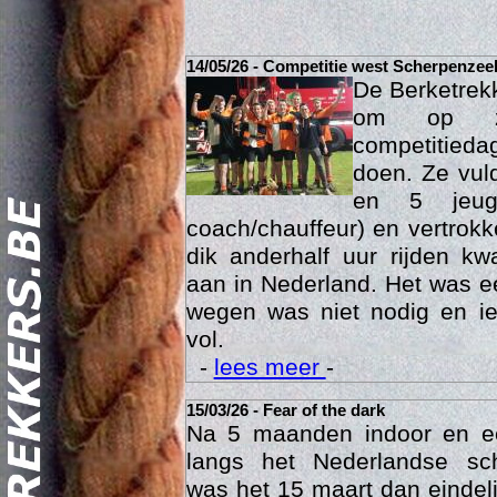
14/05/26 - Competitie west Scherpenzee
De Berketrek
om op za
competitied
doen. Ze vul
en 5 jeu
coach/chauffeur) en vertrok
dik anderhalf uur rijden k
Act
aan in Nederland. Het was ee
wegen was niet nodig en ie
vol.
-
lees meer
-
15/03/26 - Fear of the dark
Na 5 maanden indoor en 
langs het Nederlandse sc